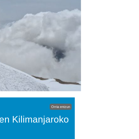
Orria entzun
en Kilimanjaroko