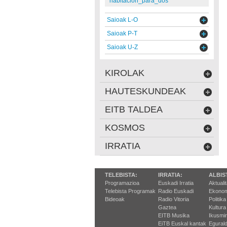
habitacion_para_dos
Saioak L-O
Saioak P-T
Saioak U-Z
KIROLAK
HAUTESKUNDEAK
EITB TALDEA
KOSMOS
IRRATIA
TELEBISTA:
IRRATIA:
ALBIS
Programazioa
Euskadi Irratia
Aktuali
Telebista Programak
Radio Euskadi
Ekonom
Bideoak
Radio Vitoria
Politika
Gaztea
Kultura
EITB Musika
Ikusmi
EiTB Euskal kantak
Egurald