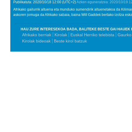
Publikatuta:
2020/10/18
12:00
(UTC+2)
Azken eguneratzea:
2020/10/19
1
Afrikako gailurrik altuena eta munduko sumendirik altuenetakoa da Kilima
askoren jomuga da Afrikako sabaia, baina Will Gaddek bertako izotza esk
HAU ZURE INTERESEKOA BADA, BALITEKE BESTE GAI HAUEK 
Afrikako berriak
Kirolak
Euskal Herriko telebista
Gaurko 
Kirolak bideoak
Beste kirol batzuk