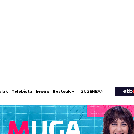
ZUZENEAN
Telebista
Besteak
olak
Irratia