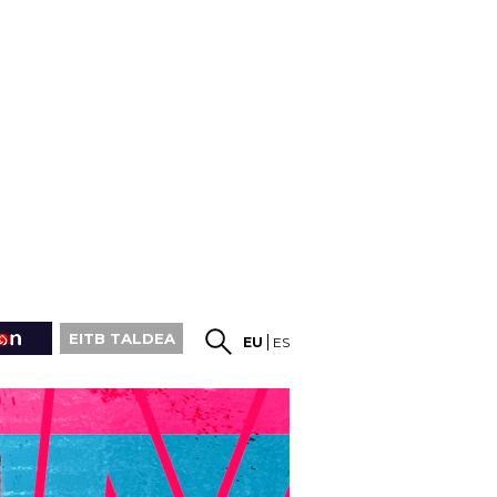
EITB TALDEA
EU
ES