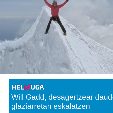
Will Gadd, desagertzear daud
glaziarretan eskalatzen