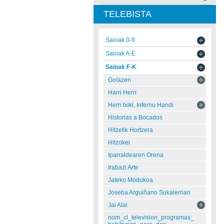
TELEBISTA
Saioak 0-9
Saioak A-E
Saioak F-K
Go!azen
Harri Herri
Herri txiki, Infernu Handi
Historias a Bocados
Hitzetik Hortzera
Hitzokei
Iparraldearen Orena
Irabazi Arte
Jateko Modukoa
Joseba Arguiñano Sukalerrian
Jai Alai
nom_cl_television_programas_