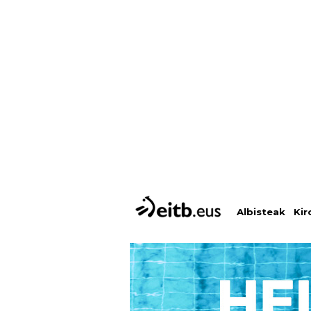
Albisteak
Kir