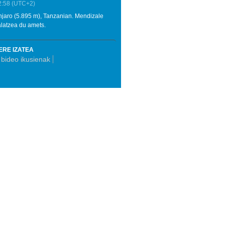
2:58
(UTC+2)
njaro (5.895 m), Tanzanian. Mendizale
alatzea du amets.
ERE IZATEA
bideo ikusienak