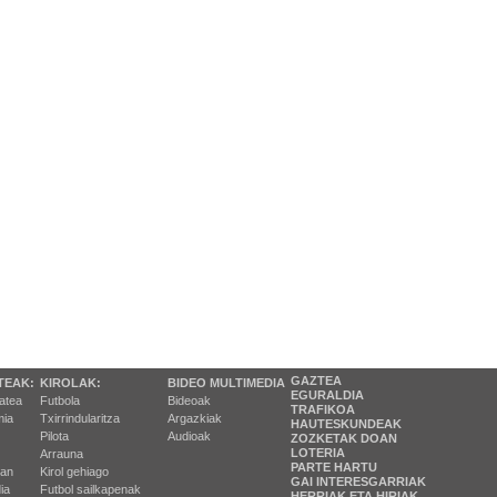
GAZTEA
TEAK:
KIROLAK:
BIDEO MULTIMEDIA
EGURALDIA
tatea
Futbola
Bideoak
TRAFIKOA
ia
Txirrindularitza
Argazkiak
HAUTESKUNDEAK
Pilota
Audioak
ZOZKETAK DOAN
LOTERIA
Arrauna
PARTE HARTU
ran
Kirol gehiago
GAI INTERESGARRIAK
ia
Futbol sailkapenak
HERRIAK ETA HIRIAK