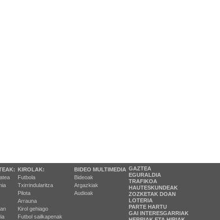
GAZTEA
TEAK:
KIROLAK:
BIDEO MULTIMEDIA
EGURALDIA
tatea
Futbola
Bideoak
TRAFIKOA
ia
Txirrindularitza
Argazkiak
HAUTESKUNDEAK
Pilota
Audioak
ZOZKETAK DOAN
LOTERIA
Arrauna
PARTE HARTU
ran
Kirol gehiago
GAI INTERESGARRIAK
ia
Futbol sailkapenak
HERRIAK ETA HIRIAK