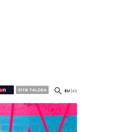
EITB TALDEA
EU
ES