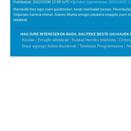
Publikatuta:
2022/10/30
12:00
(UTC+1)
Azken eguneratzea:
2022/10/30
1
Marokotik ihes egin zuen gaztetxotan, beste hainbatek bezala. Penintsulara
Segurako harrera-etxean Joanes Mujika errugbi-jokalaria ezagutu zuen e
aldaketa.
HAU ZURE INTERESEKOA BADA, BALITEKE BESTE GAI HAUEK 
Kirolak
Errugbi albisteak
Euskal Herriko telebista
Ordizi
Gaur egungo bideo ikusienak
Telebista Programazioa
AM