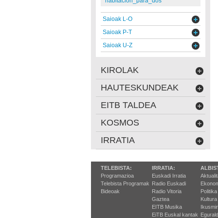
habitacion_para_dos
Saioak L-O
Saioak P-T
Saioak U-Z
KIROLAK
HAUTESKUNDEAK
EITB TALDEA
KOSMOS
IRRATIA
TELEBISTA:
IRRATIA:
ALBIS
Programazioa
Euskadi Irratia
Aktuali
Telebista Programak
Radio Euskadi
Ekonom
Bideoak
Radio Vitoria
Politika
Gaztea
Kultura
EITB Musika
Ikusmi
EiTB Euskal kantak
Egurald