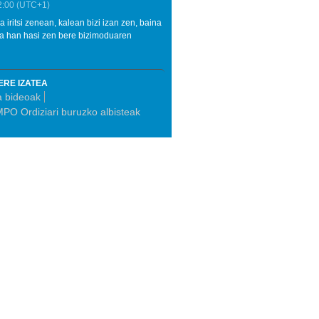
2:00
(UTC+1)
 iritsi zenean, kalean bizi izan zen, baina
ta han hasi zen bere bizimoduaren
ERE IZATEA
a bideoak
PO Ordiziari buruzko albisteak