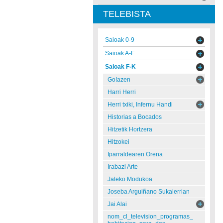
TELEBISTA
Saioak 0-9
Saioak A-E
Saioak F-K
Go!azen
Harri Herri
Herri txiki, Infernu Handi
Historias a Bocados
Hitzetik Hortzera
Hitzokei
Iparraldearen Orena
Irabazi Arte
Jateko Modukoa
Joseba Arguiñano Sukalerrian
Jai Alai
nom_cl_television_programas_