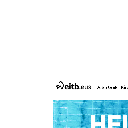
Albisteak
Kir