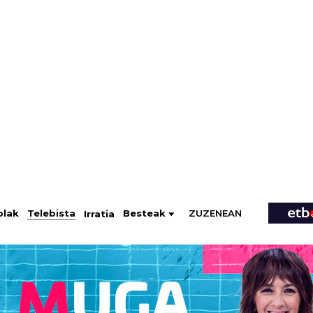
ZUZENEAN
Telebista
Besteak
olak
Irratia