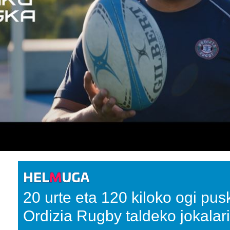
20 urte eta 120 kiloko ogi pu
Ordizia Rugby taldeko jokalar