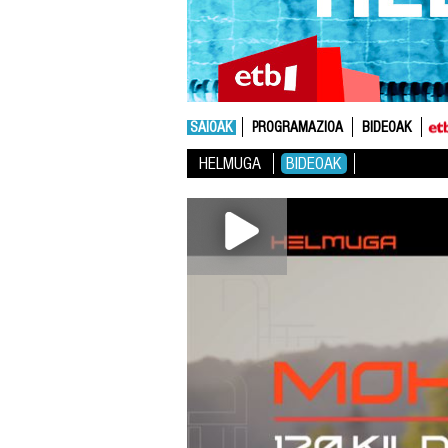
SAIOAK
PROGRAMAZIOA
BIDEOAK
HELMUGA
BIDEOAK