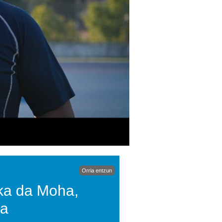
Orria entzun
ska da Moha,
ia