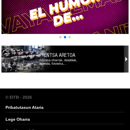
PRENTSA ARETOA
Prentsa oharrak, deialdiak,
agenda, fototeka,…
© EITB - 2026
Pribatutasun Ataria
Lege Oharra