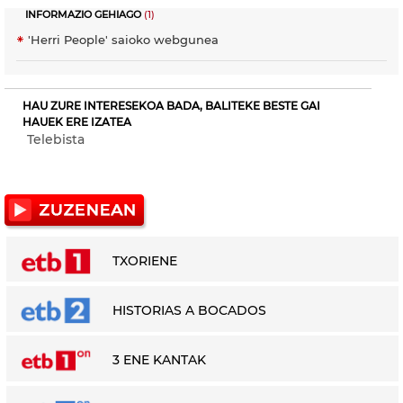
INFORMAZIO GEHIAGO
(1)
'Herri People' saioko webgunea
HAU ZURE INTERESEKOA BADA, BALITEKE BESTE GAI
HAUEK ERE IZATEA
Telebista
TXORIENE
HISTORIAS A BOCADOS
3 ENE KANTAK