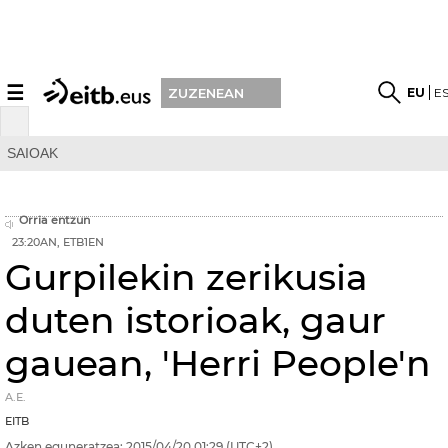
☰
EU
E
ZUZENEAN
SAIOAK
Orria entzun
23:20AN, ETB1EN
Gurpilekin zerikusia
duten istorioak, gaur
gauean, 'Herri People'n
A.E.
EITB
Azken eguneratzea:
2015/04/20
01:29
(UTC+2)