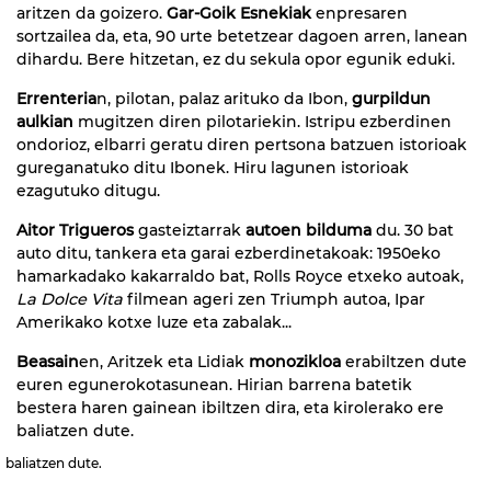
aritzen da goizero.
Gar-Goik Esnekiak
enpresaren
sortzailea da, eta, 90 urte betetzear dagoen arren, lanean
dihardu. Bere hitzetan, ez du sekula opor egunik eduki.
Errenteria
n, pilotan, palaz arituko da Ibon,
gurpildun
aulkian
mugitzen diren pilotariekin. Istripu ezberdinen
ondorioz, elbarri geratu diren pertsona batzuen istorioak
gureganatuko ditu Ibonek. Hiru lagunen istorioak
ezagutuko ditugu.
Aitor Trigueros
gasteiztarrak
autoen bilduma
du. 30 bat
auto ditu, tankera eta garai ezberdinetakoak: 1950eko
hamarkadako kakarraldo bat, Rolls Royce etxeko autoak,
La Dolce Vita
filmean ageri zen Triumph autoa, Ipar
Amerikako kotxe luze eta zabalak...
Beasain
en, Aritzek eta Lidiak
monozikloa
erabiltzen dute
euren egunerokotasunean. Hirian barrena batetik
bestera haren gainean ibiltzen dira, eta kirolerako ere
baliatzen dute.
baliatzen dute.