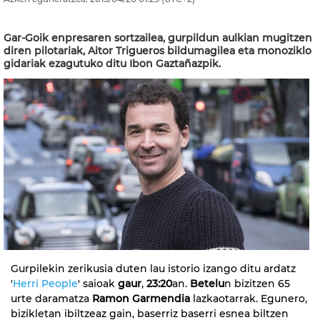
Gar-Goik enpresaren sortzailea, gurpildun aulkian mugitzen
diren pilotariak, Aitor Trigueros bildumagilea eta monoziklo
gidariak ezagutuko ditu Ibon Gaztañazpik.
Gurpilekin zerikusia duten lau istorio izango ditu ardatz
'
Herri People
' saioak
gaur
,
23:20
an.
Betelu
n bizitzen 65
urte daramatza
Ramon Garmendia
lazkaotarrak. Egunero,
bizikletan ibiltzeaz gain, baserriz baserri esnea biltzen