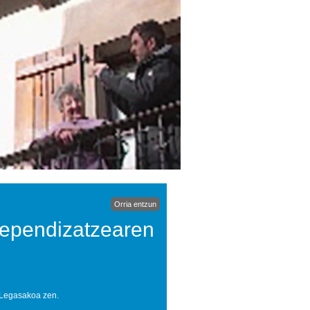
Orria entzun
ndependizatzearen
 Legasakoa zen.