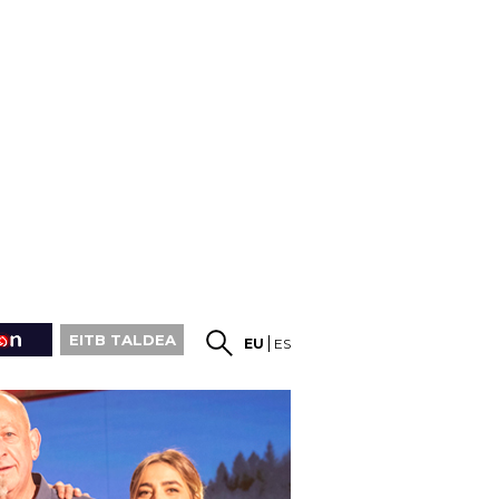
EITB TALDEA
EU
ES