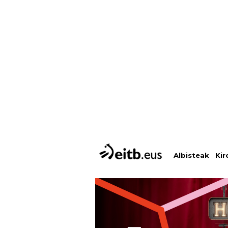
Albisteak
Kir