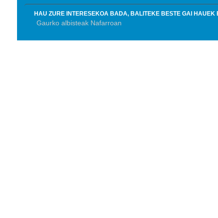
HAU ZURE INTERESEKOA BADA, BALITEKE BESTE GAI HAUEK 
Gaurko albisteak Nafarroan