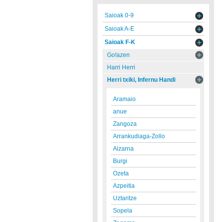
Saioak 0-9
Saioak A-E
Saioak F-K
Go!azen
Harri Herri
Herri txiki, Infernu Handi
Aramaio
anue
Zangoza
Arrankudiaga-Zollo
Aizarna
Burgi
Ozeta
Azpeitia
Uztaritze
Sopela