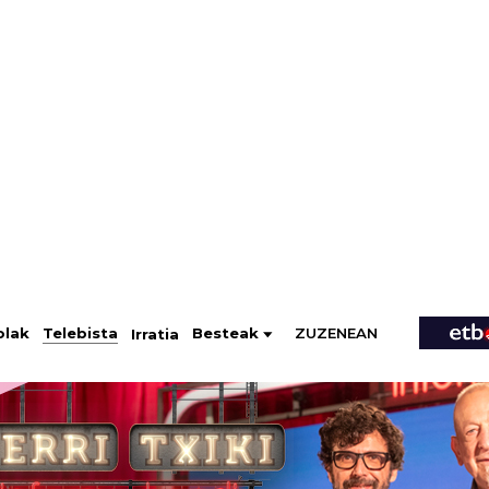
ZUZENEAN
Telebista
Besteak
olak
Irratia