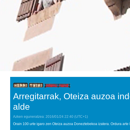
Arregitarrak, Oteiza auzoa i
alde
Azken eguneratzea:
2016/01/24
22:40
(UTC+1)
Orain 100 urte igaro zen Oteiza auzoa Doneztebekoa izatera. Ordura arte