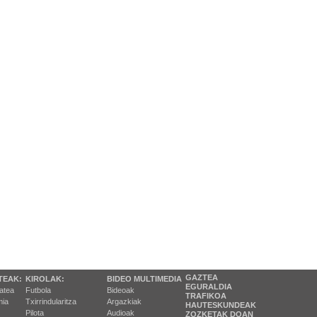
GAZTEA
TEAK:
KIROLAK:
BIDEO MULTIMEDIA
EGURALDIA
tatea
Futbola
Bideoak
TRAFIKOA
ia
Txirrindularitza
Argazkiak
HAUTESKUNDEAK
Pilota
Audioak
ZOZKETAK DOAN