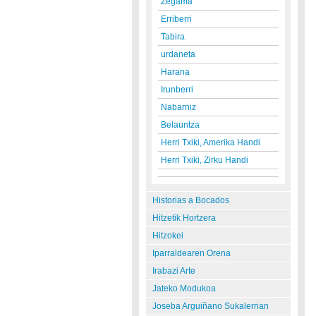
Zegama
Erriberri
Tabira
urdaneta
Harana
Irunberri
Nabarniz
Belauntza
Herri Txiki, Amerika Handi
Herri Txiki, Zirku Handi
Historias a Bocados
Hitzetik Hortzera
Hitzokei
Iparraldearen Orena
Irabazi Arte
Jateko Modukoa
Joseba Arguiñano Sukalerrian