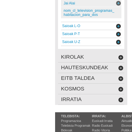
Jai Alai
nom_cl_television_programas_
habitacion_para_dos
Saioak L-O
Saioak P-T
Saioak U-Z
KIROLAK
HAUTESKUNDEAK
EITB TALDEA
KOSMOS
IRRATIA
TELEBISTA:
IRRATIA:
ALBIS
Programazioa
Euskadi Irratia
Aktuali
Telebista Programak
Radio Euskadi
Ekonom
Bideoak
Radio Vitoria
Politika