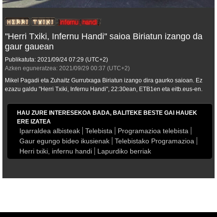
''Herri Txiki, Infernu Handi'' saioa Biriatun izango da
gaur gauean
Publikatuta:
2021/09/24
07:29
(UTC+2)
Azken eguneratzea:
2021/09/29
00:37
(UTC+2)
Mikel Pagadi eta Zuhaitz Gurrutxaga Biriatun izango dira gaurko saioan. Ez
ezazu galdu "Herri Txiki, Infernu Handi", 22:30ean, ETB1en eta eitb.eus-en.
HAU ZURE INTERESEKOA BADA, BALITEKE BESTE GAI HAUEK
ERE IZATEA
Iparraldea albisteak
Telebista
Programazioa telebista
Gaur egungo bideo ikusienak
Telebistako Programazioa
Herri txiki, infernu handi
Lapurdiko berriak