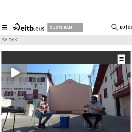
☰
EU
E
ZUZENEAN
SAIOAK
☰