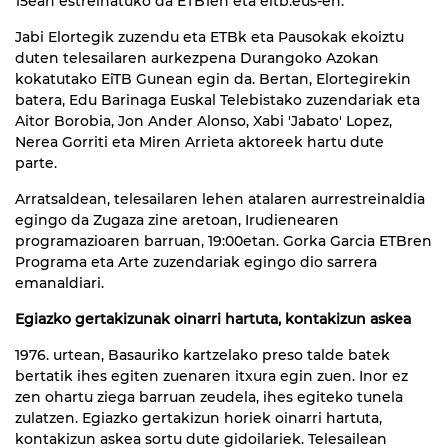
15ean estreinatuko da ETB1en eta eitb.eus-en.
Jabi Elortegik zuzendu eta ETBk eta Pausokak ekoiztu
duten telesailaren aurkezpena Durangoko Azokan
kokatutako EiTB Gunean egin da. Bertan, Elortegirekin
batera, Edu Barinaga Euskal Telebistako zuzendariak eta
Aitor Borobia, Jon Ander Alonso, Xabi 'Jabato' Lopez,
Nerea Gorriti eta Miren Arrieta aktoreek hartu dute
parte.
Arratsaldean, telesailaren lehen atalaren aurrestreinaldia
egingo da Zugaza zine aretoan, Irudienearen
programazioaren barruan, 19:00etan. Gorka Garcia ETBren
Programa eta Arte zuzendariak egingo dio sarrera
emanaldiari.
Egiazko gertakizunak oinarri hartuta, kontakizun askea
1976. urtean, Basauriko kartzelako preso talde batek
bertatik ihes egiten zuenaren itxura egin zuen. Inor ez
zen ohartu ziega barruan zeudela, ihes egiteko tunela
zulatzen. Egiazko gertakizun horiek oinarri hartuta,
kontakizun askea sortu dute gidoilariek. Telesailean