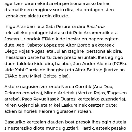
agertzen diren ekintza eta pertsonaia asko behar
dramatikoen eraginez sortu dira, eta protagonisten
izenak ere aldatu egin dituzte.
Iñigo Aranbarri eta Xabi Perurena dira
Iheslaria
telesaileko protagonistetako bi: Peio Arzamendik eta
Josean Uriondok ETAko kide iheslarien papera egiten
dute. Xabi 'Jabato' López eta Aitor Borobia aktoreak
Diego Rojas 'Fugas' eta Julian Izagirre pertsonaiak dira,
ihesaldian parte hartu zuen preso arruntak. Ihes egingo
duen taldeko kide dira, halaber, Jon Ander Alonso (PCEko
kide Xabi Garcia de Ibar gisa) eta Aitor Beltran (kartzelan
ETAko buru Mikel 'Beltza' gisa).
Aktore nagusien zerrenda Nerea Gorritik (Ana Duo,
Peioren emaztea), Miren Arrietak (Mertxe Rojas, 'Fugas'en
arreba), Paco Revueltasek (Juarez, kartzelako zuzendaria),
Miren Gojenolak eta Mikel Laskurainek osatzen dute;
azken bi horiek Peioren gurasoen rolean.
Basauriko kartzelan dauden bost presok ihes egin dutela
sinestaraziko diote mundu guztiari. Haatik, asteak pasako