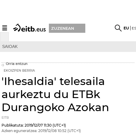
☰
EU
E
ZUZENEAN
SAIOAK
Orria entzun
EKOIZPEN BERRIA
'Ihesaldia' telesaila
aurkeztu du ETBk
Durangoko Azokan
EITB
Publikatuta:
2019/12/07
11:30
(UTC+1)
Azken eguneratzea:
2019/12/08
10:52
(UTC+1)