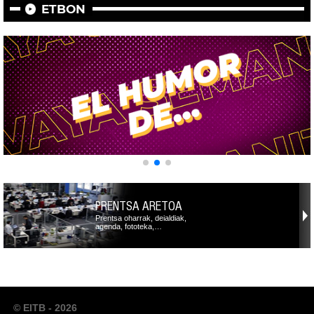
ETBON
PRENTSA ARETOA
Prentsa oharrak, deialdiak,
agenda, fototeka,…
© EITB - 2026