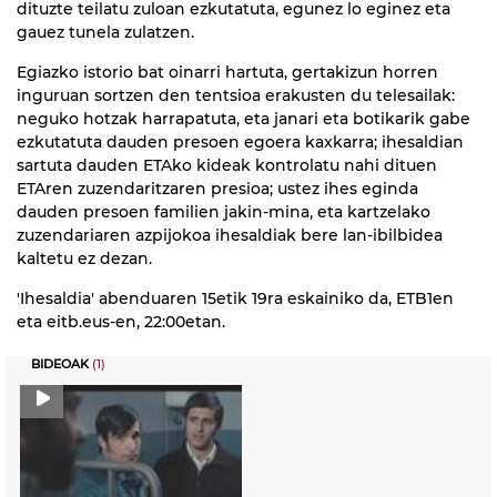
dituzte teilatu zuloan ezkutatuta, egunez lo eginez eta
gauez tunela zulatzen.
Egiazko istorio bat oinarri hartuta, gertakizun horren
inguruan sortzen den tentsioa erakusten du telesailak:
neguko hotzak harrapatuta, eta janari eta botikarik gabe
ezkutatuta dauden presoen egoera kaxkarra; ihesaldian
sartuta dauden ETAko kideak kontrolatu nahi dituen
ETAren zuzendaritzaren presioa; ustez ihes eginda
dauden presoen familien jakin-mina, eta kartzelako
zuzendariaren azpijokoa ihesaldiak bere lan-ibilbidea
kaltetu ez dezan.
'Ihesaldia' abenduaren 15etik 19ra eskainiko da, ETB1en
eta eitb.eus-en, 22:00etan.
BIDEOAK
(1)