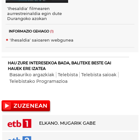
'Ihesaldia' filmearen
aurrestreinaldia egin dute
Durangoko azokan
INFORMAZIO GEHIAGO
(1)
'Ihesaldia' saioaren webgunea
HAU ZURE INTERESEKOA BADA, BALITEKE BESTE GAI
HAUEK ERE IZATEA
Basauriko argazkiak
Telebista
Telebista saioak
Telebistako Programazioa
ELKANO. MUGARIK GABE