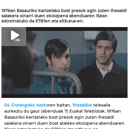
1976an Basauriko kartzelako bost presok egin zuten ihesaldi
saiakera oinarri duen ekoizpena abenduaren 15ean
estreinatuko da ETB1en eta eitb.eus-en.
1:38
54. Durangoko Azoka
ren baitan,
'Ihesaldia'
telesaila
aurkeztu du gaur (abenduak 7) Euskal Telebistak. 1976an
Basauriko kartzelako bost presok egin zuten ihesaldi
saiakera oinarri duen bost ataleko ekoizpena abenduaren