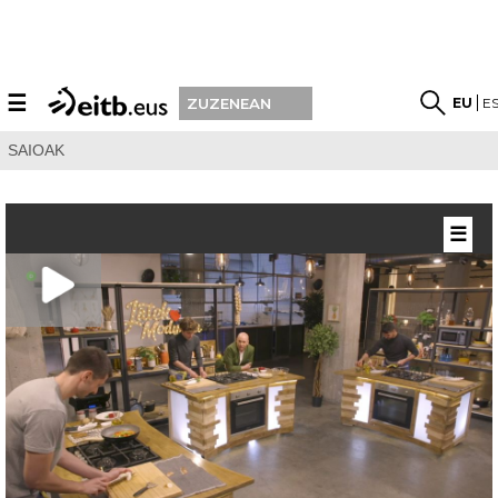
☰
EU
E
ZUZENEAN
SAIOAK
☰