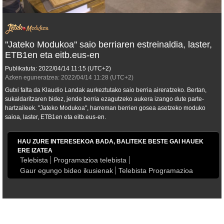
''Jateko Modukoa'' saio berriaren estreinaldia, laster,
ETB1en eta eitb.eus-en
Publikatuta:
2022/04/14
11:15
(UTC+2)
Azken eguneratzea:
2022/04/14
11:28
(UTC+2)
Gutxi falta da Klaudio Landak aurkeztutako saio berria aireratzeko. Bertan,
sukaldaritzaren bidez, jende berria ezagutzeko aukera izango dute parte-
hartzaileek. "Jateko Modukoa", harreman berrien gosea asetzeko moduko
saioa, laster, ETB1en eta eitb.eus-en.
HAU ZURE INTERESEKOA BADA, BALITEKE BESTE GAI HAUEK
ERE IZATEA
Telebista
Programazioa telebista
Gaur egungo bideo ikusienak
Telebista Programazioa