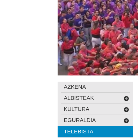
AZKENA
ALBISTEAK
KULTURA
EGURALDIA
TELEBISTA