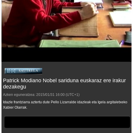
Patrick Modiano Nobel sariduna euskaraz ere irakur
dezakegu
Azken eguneratzea:
2015/01/31
16:00
(UTC+1)
Idazle frantziarra aztertu dute Pello Lizarralde idazleak eta Igela argitaletxeko
Xabier Olarrak.