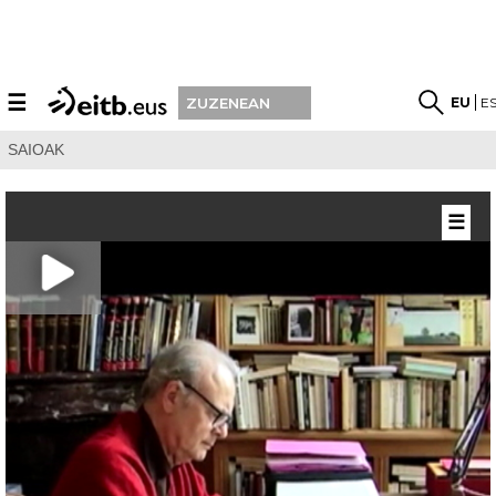
☰
EU
E
ZUZENEAN
SAIOAK
☰