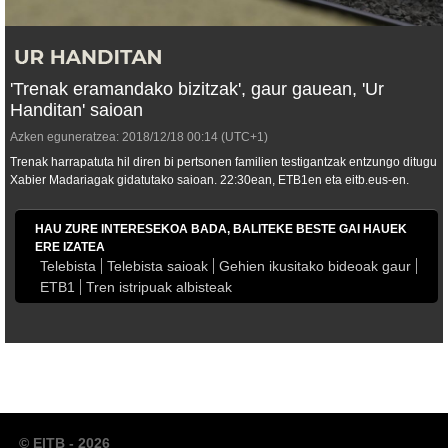
'Trenak eramandako bizitzak', gaur gauean, 'Ur
Handitan' saioan
Azken eguneratzea:
2018/12/18
00:14
(UTC+1)
Trenak harrapatuta hil diren bi pertsonen familien testigantzak entzungo ditugu
Xabier Madariagak gidatutako saioan. 22:30ean, ETB1en eta eitb.eus-en.
HAU ZURE INTERESEKOA BADA, BALITEKE BESTE GAI HAUEK
ERE IZATEA
Telebista
Telebista saioak
Gehien ikusitako bideoak gaur
ETB1
Tren istripuak albisteak
© EITB - 2026