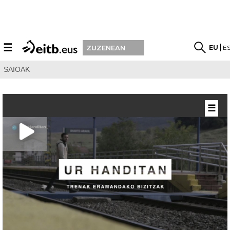
☰
EU
E
ZUZENEAN
SAIOAK
☰