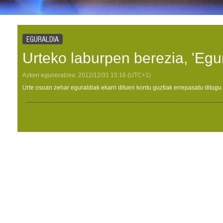
EGURALDIA
Urteko laburpen berezia, 'Egu
Azken eguneratzea:
2012/12/31
15:16
(UTC+1)
Urte osoan zehar eguraldiak ekarri dituen kontu guztiak errepasatu ditugu 