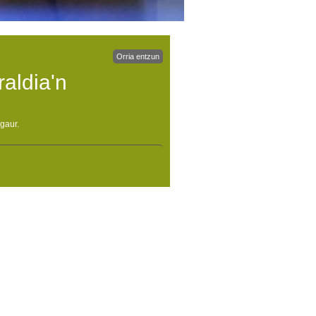
Orria entzun
raldia'n
gaur.