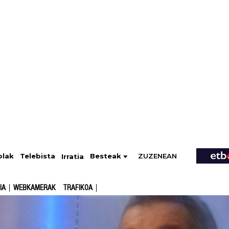
ZUZENEAN
Telebista
Besteak
olak
Irratia
IA
WEBKAMERAK
TRAFIKOA