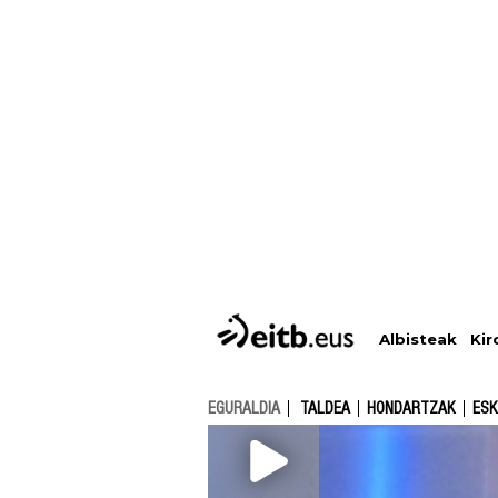
Albisteak
Kir
EGURALDIA
TALDEA
HONDARTZAK
ESK