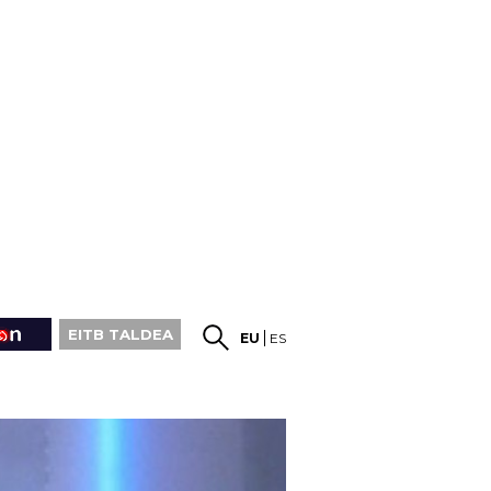
EITB TALDEA
EU
ES