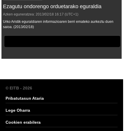
Ezagutu ondorengo orduetarako eguraldia
Azken eguneratzea:
2013/02/18
16:17
(UTC+1)
Urko Aristik eguraldiaren informazioaren berri emateko aurkeztu duen
saioa. (2013/02/18)
© EITB - 2026
Pribatutasun Ataria
Lege Oharra
Cookien erabilera