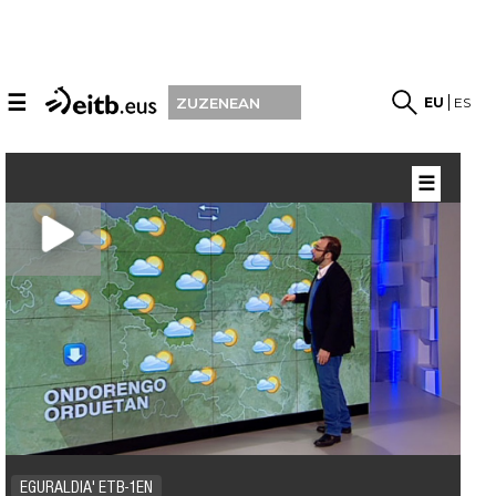
☰
EU
ES
ZUZENEAN
☰
EGURALDIA' ETB-1EN