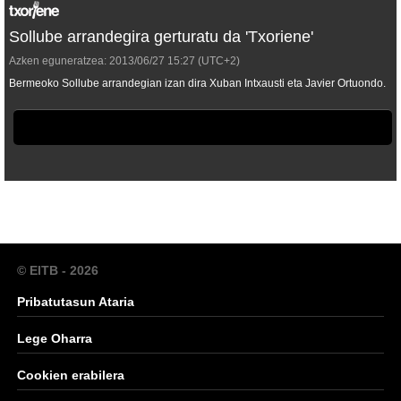
Sollube arrandegira gerturatu da 'Txoriene'
Azken eguneratzea:
2013/06/27
15:27
(UTC+2)
Bermeoko Sollube arrandegian izan dira Xuban Intxausti eta Javier Ortuondo.
© EITB - 2026
Pribatutasun Ataria
Lege Oharra
Cookien erabilera