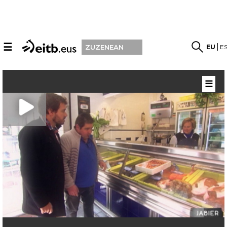
☰
EU
E
ZUZENEAN
☰