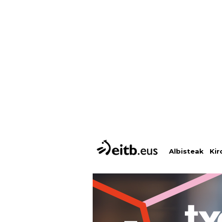
Albisteak
Kir