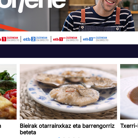
n
Bieirak otarrainxkaz eta barrengorriz
Txerri
beteta