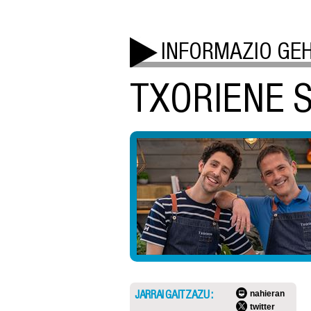
INFORMAZIO GE
TXORIENE 
JARRAI GAITZAZU :
nahieran
twitter