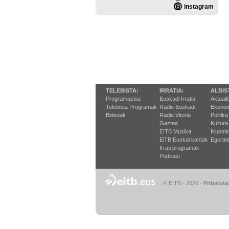
instagram
TELEBISTA:
IRRATIA:
ALBIS
Programazioa
Euskadi Irratia
Aktuali
Telebista Programak
Radio Euskadi
Ekonom
Bideoak
Radio Vitoria
Politika
Gaztea
Kultura
EITB Musika
Ikusmi
EiTB Euskal kantak
Egurald
Irrati programak
Podcast
© EITB - 2026
-
Pribatuta