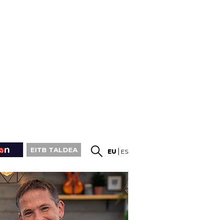
EITB TALDEA
EU
ES