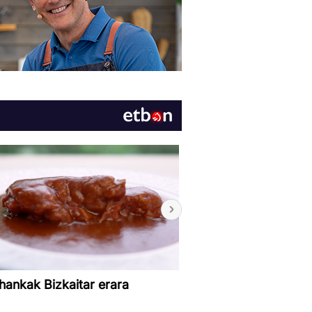
-hankak Bizkaitar erara
Noodleak Pad See Ew