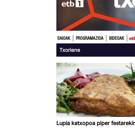
SAIOAK
PROGRAMAZIOA
BIDEOAK
Txoriene
Lupia katxopoa piper festareki