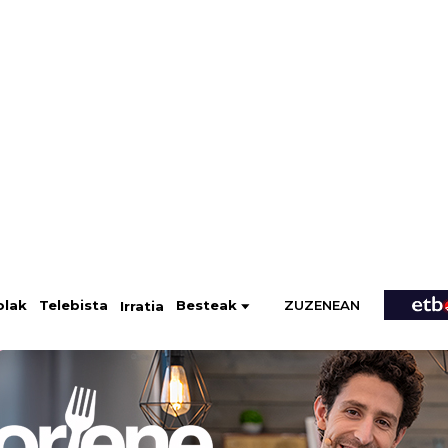
ZUZENEAN
Telebista
Besteak
olak
Irratia