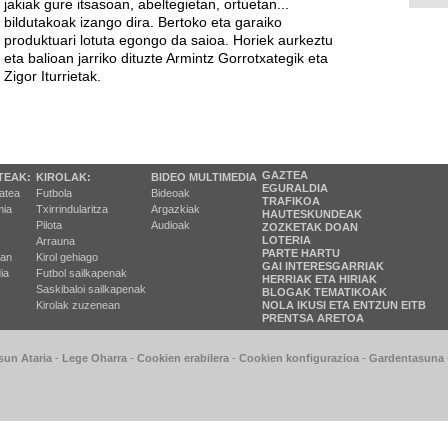
jakiak gure itsasoan, abeltegietan, ortuetan...
bildutakoak izango dira. Bertoko eta garaiko
produktuari lotuta egongo da saioa. Horiek aurkeztu
eta balioan jarriko dituzte Armintz Gorrotxategik eta
Zigor Iturrietak.
GAZTEA
TEAK:
KIROLAK:
BIDEO MULTIMEDIA
EGURALDIA
tatea
Futbola
Bideoak
TRAFIKOA
ia
Txirrindularitza
Argazkiak
HAUTESKUNDEAK
Pilota
Audioak
ZOZKETAK DOAN
LOTERIA
Arrauna
PARTE HARTU
ran
Kirol gehiago
GAI INTERESGARRIAK
ia
Futbol sailkapenak
HERRIAK ETA HIRIAK
Saskibaloi sailkapenak
BLOGAK TEMATIKOAK
Kirolak zuzenean
NOLA IKUSI ETA ENTZUN EITB
PRENTSA ARETOA
sun Ataria
-
Lege Oharra
-
Cookien erabilera
-
Cookien konfigurazioa
-
Gardentasuna