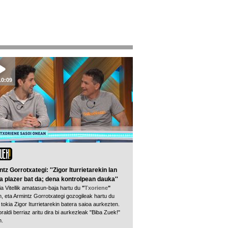
10:09
tz Gorrotxategi: ''Zigor Iturrietarekin lan
a plazer bat da; dena kontrolpean dauka''
ia Vitellik amatasun-baja hartu du
"
Txoriene
"
n, eta Armintz Gorrotxategi gozogileak hartu du
tokia Zigor Iturrietarekin batera saioa aurkezten.
aldi berriaz aritu dira bi aurkezleak "Biba Zuek!"
n.