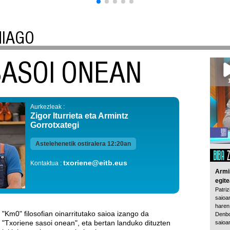
HIAGO
SASOI ONEAN
Aurkezleak :
Zigor Iturrieta eta Armintz
Gorrotxategi
Astelehenetik ostiralera 12:20an
txoriene@eitb.eus
Kontaktua :
Armin
egite
Patriz
saioa
haren 
"Km0" filosofian oinarritutako saioa izango da
Denbor
"Txoriene sasoi onean", eta bertan landuko dituzten
saioa