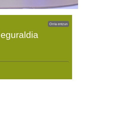
Orria entzun
eguraldia