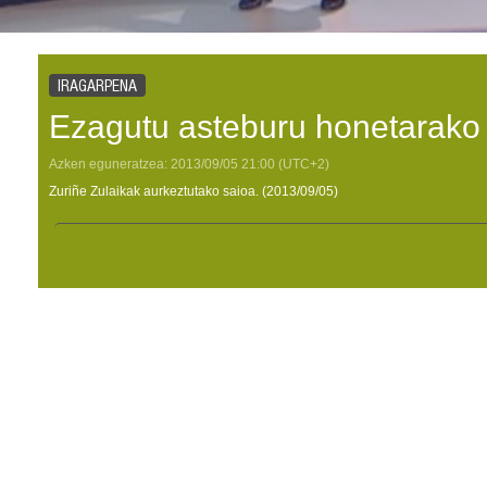
IRAGARPENA
Ezagutu asteburu honetarako 
Azken eguneratzea:
2013/09/05
21:00
(UTC+2)
Zuriñe Zulaikak aurkeztutako saioa. (2013/09/05)