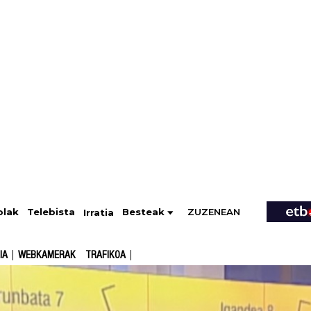
ZUZENEAN
Telebista
Besteak
olak
Irratia
IA
WEBKAMERAK
TRAFIKOA