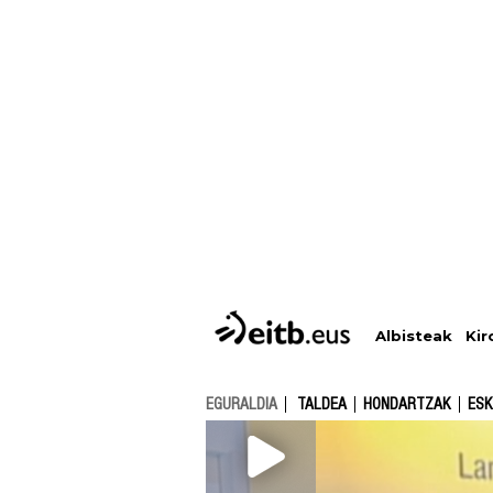
Albisteak
Kir
EGURALDIA
TALDEA
HONDARTZAK
ESK