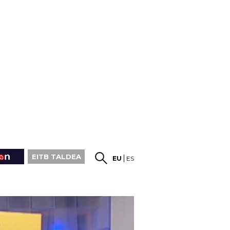
EITB TALDEA
EU
ES