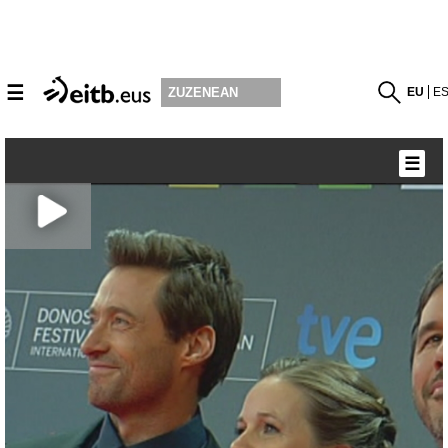
☰
EU
E
ZUZENEAN
☰