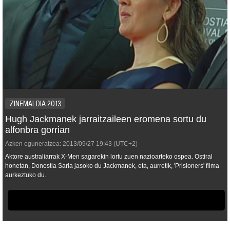
ZINEMALDIA 2013
Hugh Jackmanek jarraitzaileen eromena sortu du
alfonbra gorrian
Azken eguneratzea:
2013/09/27
19:43
(UTC+2)
Aktore australiarrak
X-Men
sagarekin lortu zuen nazioarteko ospea. Ostiral
honetan, Donostia Saria jasoko du Jackmanek, eta, aurretik, 'Prisioners' filma
aurkeztuko du.