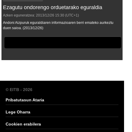
Ezagutu ondorengo orduetarako eguraldia
Azken eguneratzea:
2013/12/26
15:30
(UTC+1)
Andoni Aizpuruk eguraldiaren informazioaren berri emateko aurkeztu
duen saioa. (2013/12/26)
© EITB - 2026
Pribatutasun Ataria
Lege Oharra
Cookien erabilera