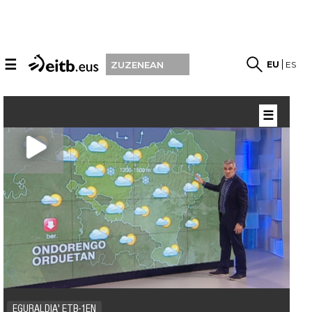
☰
EU
ES
ZUZENEAN
☰
EGURALDIA' ETB-1EN