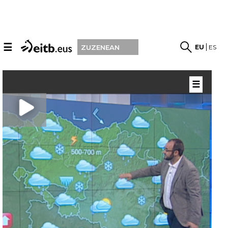
☰
EU
ES
ZUZENEAN
☰