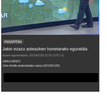
IRAGARPENA
Jakin ezazu asteazken honetarako eguraldia
Azken eguneratzea:
2015/01/20
22:07
(UTC+1)
URKO ARISTI
Urko Aristik aurkeztutako saioa (2015/01/20).