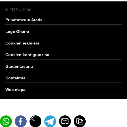
© EITB - 2026
Pribatutasun Ataria
Lege Oharra
Cookien erabilera
Cookien konfigurazioa
Gardentasuna
Kontaktua
Web mapa