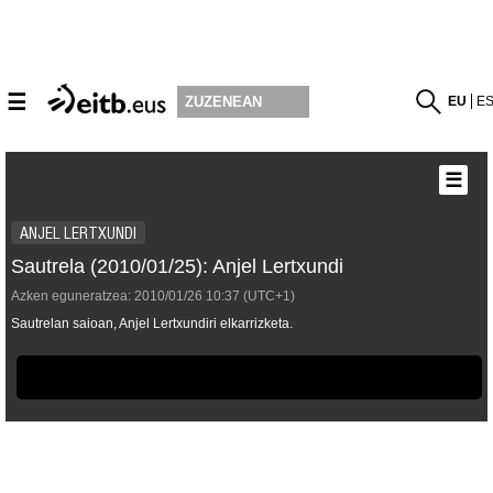
☰
EU
E
ZUZENEAN
☰
ANJEL LERTXUNDI
Sautrela (2010/01/25): Anjel Lertxundi
Azken eguneratzea:
2010/01/26
10:37
(UTC+1)
Sautrelan saioan, Anjel Lertxundiri elkarrizketa.