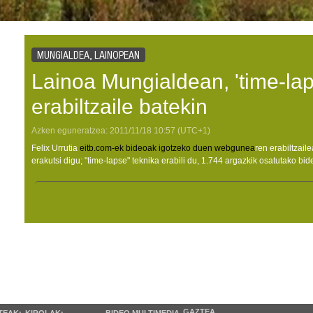
MUNGIALDEA, LAINOPEAN
Lainoa Mungialdean, 'time-lap
erabiltzaile batekin
Azken eguneratzea:
2011/11/18
10:57
(UTC+1)
Felix Urrutia
eitb.com-ek bideoak igotzeko duen webgunea
ren erabiltzail
erakutsi digu; "time-lapse" teknika erabili du, 1.744 argazkik osatutako bi
GAZTEA