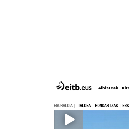
Albisteak
Kir
EGURALDIA
TALDEA
HONDARTZAK
ESK