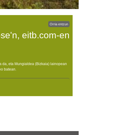
Orria entzun
se'n, eitb.com-en
ea da, eta Mungialdea (Bizkaia) lainopean
deo batean.