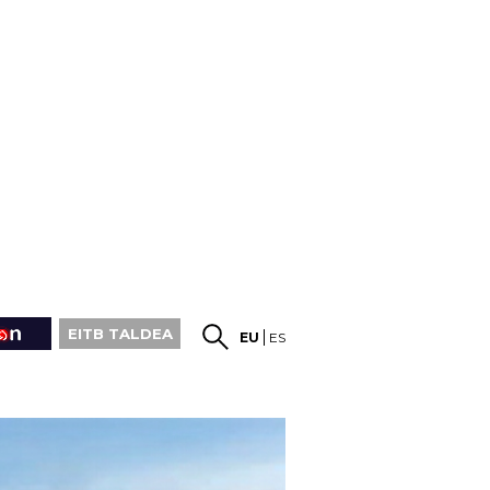
EITB TALDEA
EU
ES