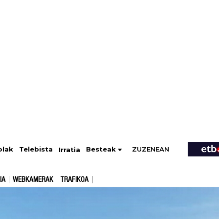
ZUZENEAN
Telebista
Besteak
olak
Irratia
IA
WEBKAMERAK
TRAFIKOA