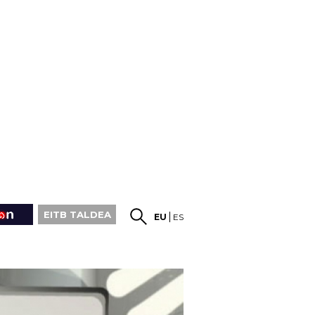
EITB TALDEA
EU
ES