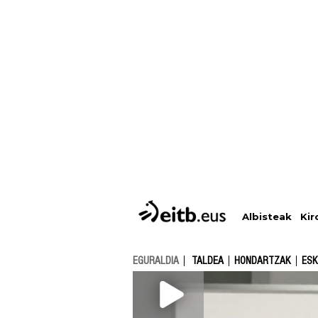
Albisteak
Kir
EGURALDIA
TALDEA
HONDARTZAK
ESK