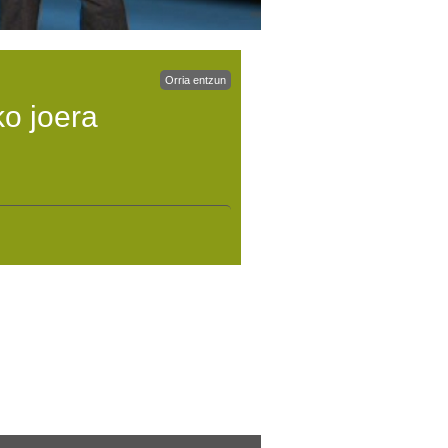
Orria entzun
o joera