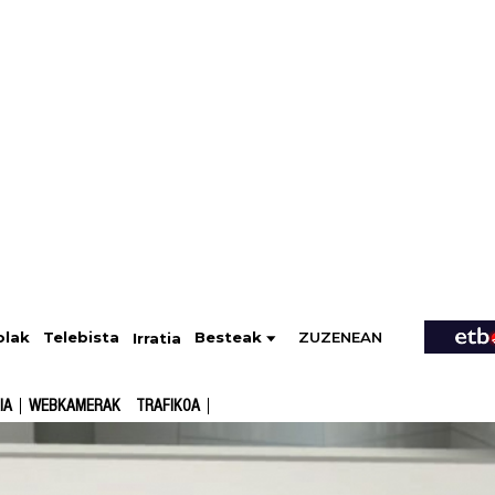
ZUZENEAN
Telebista
Besteak
olak
Irratia
IA
WEBKAMERAK
TRAFIKOA