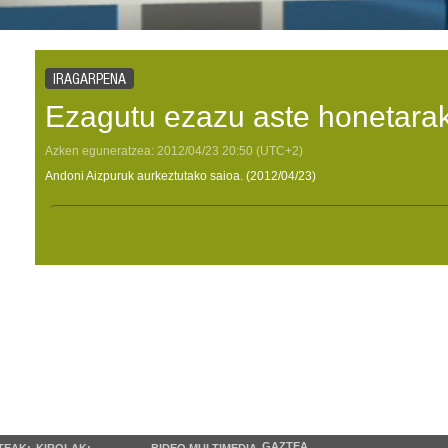
IRAGARPENA
Ezagutu ezazu aste honetarak
Azken eguneratzea:
2012/04/23
20:50
(UTC+2)
Andoni Aizpuruk aurkeztutako saioa. (2012/04/23)
GAZTEA