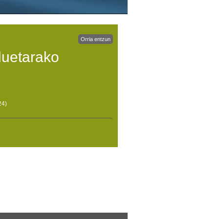
Orria entzun
duetarako
24)