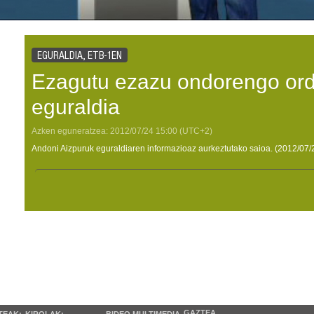
EGURALDIA, ETB-1EN
Ezagutu ezazu ondorengo or
eguraldia
Azken eguneratzea:
2012/07/24
15:00
(UTC+2)
Andoni Aizpuruk eguraldiaren informazioaz aurkeztutako saioa. (2012/07/
GAZTEA