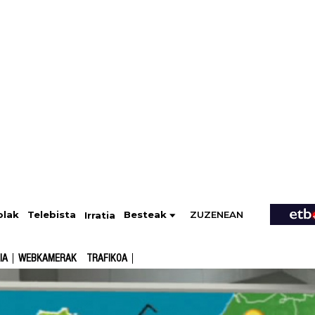
ZUZENEAN
Telebista
Besteak
olak
Irratia
IA
WEBKAMERAK
TRAFIKOA