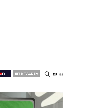
EITB TALDEA
EU
ES