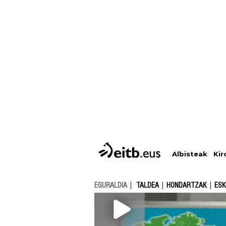
Albisteak
Kir
EGURALDIA
TALDEA
HONDARTZAK
ESK