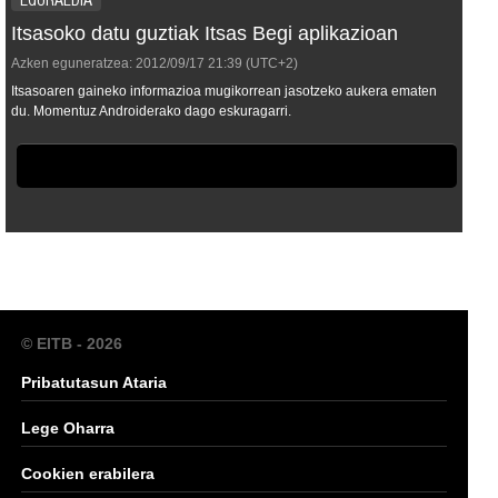
EGURALDIA
Itsasoko datu guztiak Itsas Begi aplikazioan
Azken eguneratzea:
2012/09/17
21:39
(UTC+2)
Itsasoaren gaineko informazioa mugikorrean jasotzeko aukera ematen
du. Momentuz Androiderako dago eskuragarri.
© EITB - 2026
Pribatutasun Ataria
Lege Oharra
Cookien erabilera