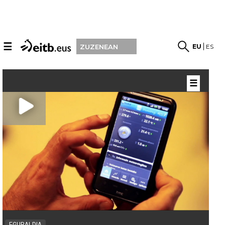
☰
EU
ES
ZUZENEAN
☰