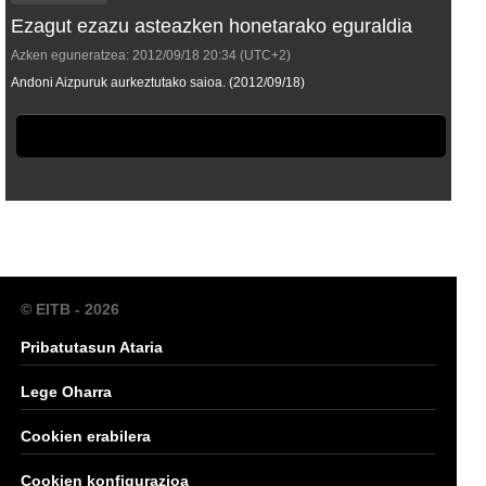
Ezagut ezazu asteazken honetarako eguraldia
Azken eguneratzea:
2012/09/18
20:34
(UTC+2)
Andoni Aizpuruk aurkeztutako saioa. (2012/09/18)
© EITB - 2026
Pribatutasun Ataria
Lege Oharra
Cookien erabilera
Cookien konfigurazioa