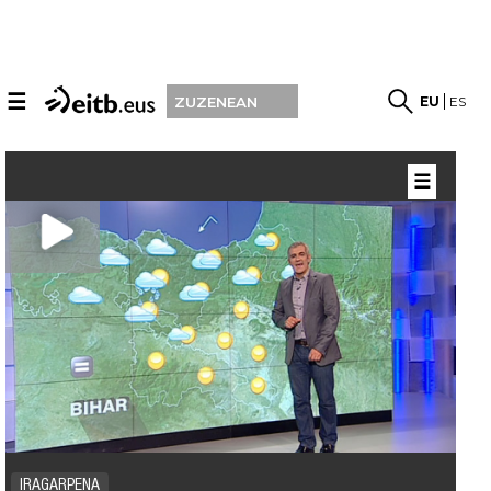
☰
EU
ES
ZUZENEAN
☰
IRAGARPENA