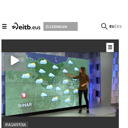
☰
EU
ES
ZUZENEAN
☰
IRAGARPENA