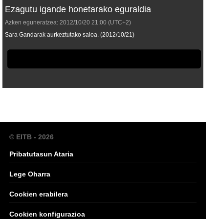
Ezagutu igande honetarako eguraldia
Azken eguneratzea:
2012/10/20
21:00
(UTC+2)
Sara Gandarak aurkeztutako saioa. (2012/10/21)
© EITB - 2026
Pribatutasun Ataria
Lege Oharra
Cookien erabilera
Cookien konfigurazioa