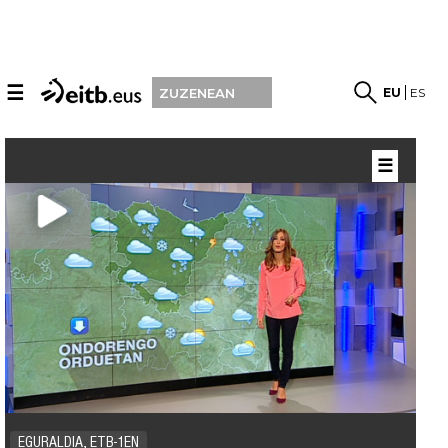
☰
EU
ES
ZUZENEAN
☰
EGURALDIA, ETB-1EN