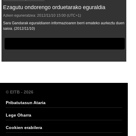
Ezagutu ondorengo orduetarako eguraldia
Azken eguneratzea:
2012/11/10
15:00
(UTC+1)
Sara Gandarak eguraldiaren informazioaren berri emateko aurkeztu duen
saioa. (2012/11/10)
© EITB - 2026
Pribatutasun Ataria
Lege Oharra
Cookien erabilera