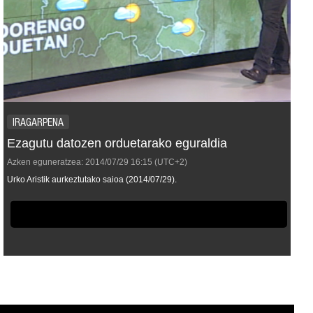
IRAGARPENA
Ezagutu datozen orduetarako eguraldia
Azken eguneratzea:
2014/07/29
16:15
(UTC+2)
Urko Aristik aurkeztutako saioa (2014/07/29).