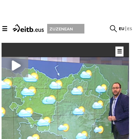
☰
EU
ES
ZUZENEAN
☰