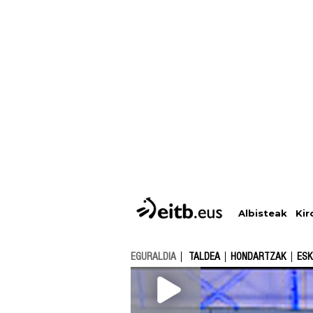
Albisteak
Kir
EGURALDIA
TALDEA
HONDARTZAK
ESK