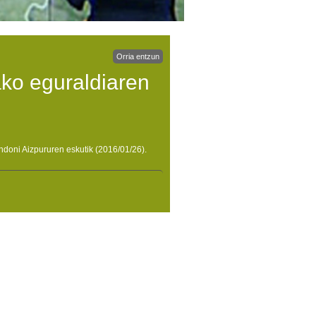
Orria entzun
ko eguraldiaren
ndoni Aizpururen eskutik (2016/01/26).