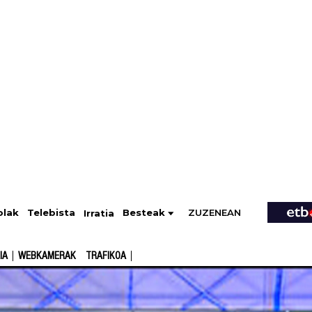
ZUZENEAN
Telebista
Besteak
olak
Irratia
IA
WEBKAMERAK
TRAFIKOA