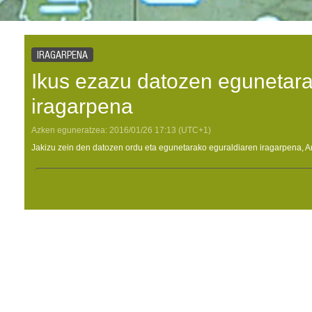
IRAGARPENA
Ikus ezazu datozen egunetara
iragarpena
Azken eguneratzea:
2016/01/26
17:13
(UTC+1)
Jakizu zein den datozen ordu eta egunetarako eguraldiaren iragarpena, A