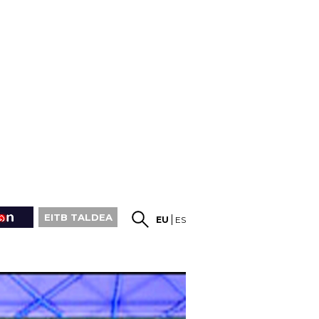
EITB TALDEA
EU
ES