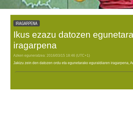
IRAGARPENA
Ikus ezazu datozen egunetara
iragarpena
Azken eguneratzea:
2016/03/15
18:46
(UTC+1)
Jakizu zein den datozen ordu eta egunetarako eguraldiaren iragarpena, A