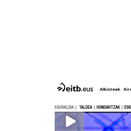
Albisteak
Kir
EGURALDIA
TALDEA
HONDARTZAK
ESK