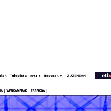
ZUZENEAN
Telebista
Besteak
olak
Irratia
IA
WEBKAMERAK
TRAFIKOA