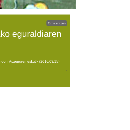
Orria entzun
ko eguraldiaren
ndoni Aizpururen eskutik (2016/03/15).