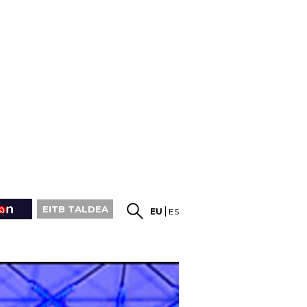
EITB TALDEA
EU
ES