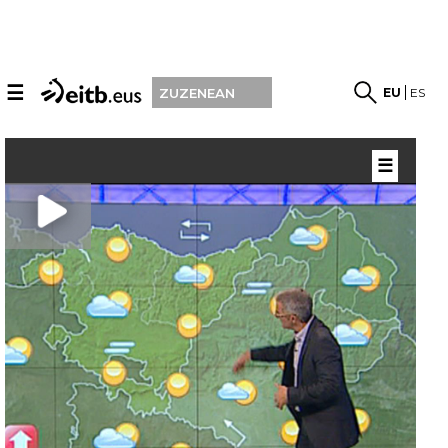
☰
EU
ES
ZUZENEAN
☰