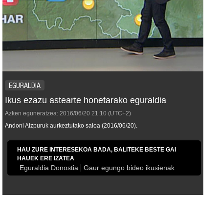
EGURALDIA
Ikus ezazu astearte honetarako eguraldia
Azken eguneratzea:
2016/06/20
21:10
(UTC+2)
Andoni Aizpuruk aurkeztutako saioa (2016/06/20).
HAU ZURE INTERESEKOA BADA, BALITEKE BESTE GAI
HAUEK ERE IZATEA
Eguraldia Donostia
Gaur egungo bideo ikusienak