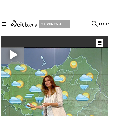
☰
EU
ES
ZUZENEAN
☰