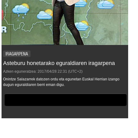
IRAGARPENA
Asteburu honetarako eguraldiaren iragarpena
Azken eguneratzea:
2017/04/28
22:31
(UTC+2)
Onintze Salazarrek datozen ordu eta egunetan Euskal Herrian izango
dugun eguraldiaren berri eman digu.