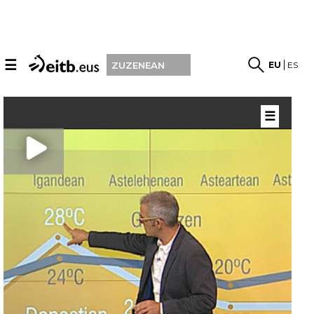
☰
EU
ES
ZUZENEAN
☰