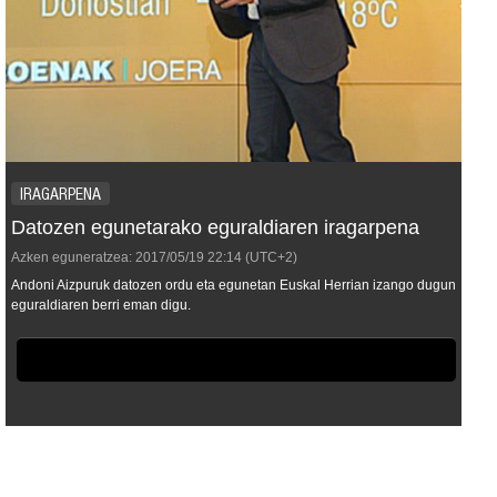
IRAGARPENA
Datozen egunetarako eguraldiaren iragarpena
Azken eguneratzea:
2017/05/19
22:14
(UTC+2)
Andoni Aizpuruk datozen ordu eta egunetan Euskal Herrian izango dugun
eguraldiaren berri eman digu.