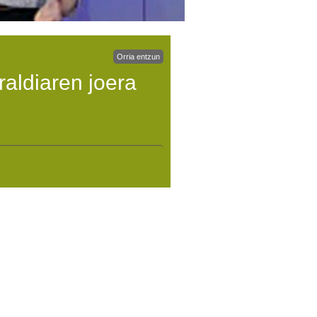
Orria entzun
aldiaren joera