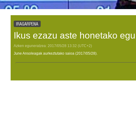
IRAGARPENA
Ikus ezazu aste honetako egur
Azken eguneratzea:
2017/05/28
13:32
(UTC+2)
June Ansoleagak aurkeztutako saioa (2017/05/28).