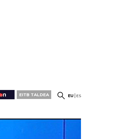
EITB TALDEA
EU
ES