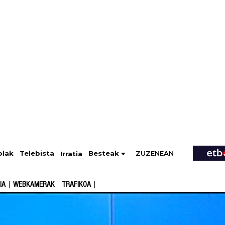
ZUZENEAN
Telebista
Besteak
olak
Irratia
IA
WEBKAMERAK
TRAFIKOA