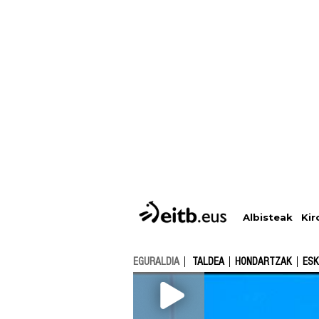
Albisteak
Kir
EGURALDIA
TALDEA
HONDARTZAK
ESK