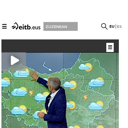
☰
EU
ES
ZUZENEAN
☰