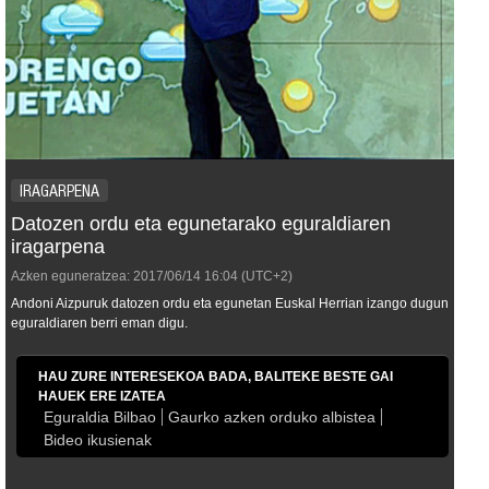
IRAGARPENA
Datozen ordu eta egunetarako eguraldiaren
iragarpena
Azken eguneratzea:
2017/06/14
16:04
(UTC+2)
Andoni Aizpuruk datozen ordu eta egunetan Euskal Herrian izango dugun
eguraldiaren berri eman digu.
HAU ZURE INTERESEKOA BADA, BALITEKE BESTE GAI
HAUEK ERE IZATEA
Eguraldia Bilbao
Gaurko azken orduko albistea
Bideo ikusienak