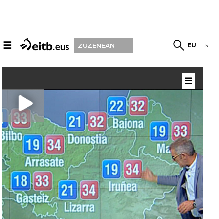
☰
EU
ES
ZUZENEAN
☰