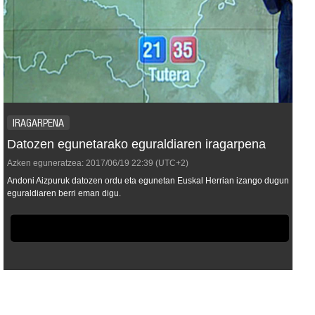
IRAGARPENA
Datozen egunetarako eguraldiaren iragarpena
Azken eguneratzea:
2017/06/19
22:39
(UTC+2)
Andoni Aizpuruk datozen ordu eta egunetan Euskal Herrian izango dugun
eguraldiaren berri eman digu.