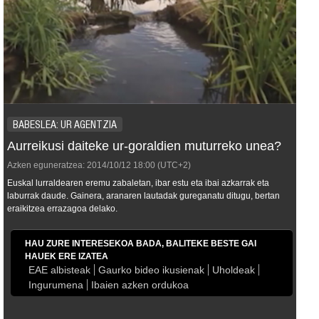
BABESLEA: UR AGENTZIA
Aurreikusi daiteke ur-goraldien muturreko unea?
Azken eguneratzea:
2014/10/12
18:00
(UTC+2)
Euskal lurraldearen eremu zabaletan, ibar estu eta ibai azkarrak eta
laburrak daude. Gainera, aranaren lautadak gureganatu ditugu, bertan
eraikitzea errazagoa delako.
HAU ZURE INTERESEKOA BADA, BALITEKE BESTE GAI
HAUEK ERE IZATEA
EAE albisteak
Gaurko bideo ikusienak
Uholdeak
Ingurumena
Ibaien azken ordukoa