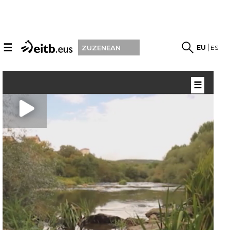
☰
EU
ES
ZUZENEAN
☰