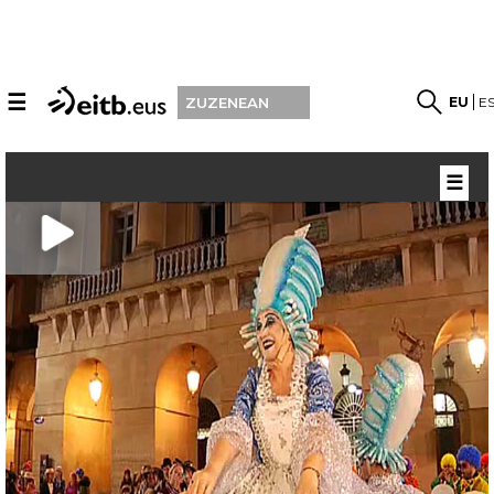
☰
EU
E
ZUZENEAN
☰