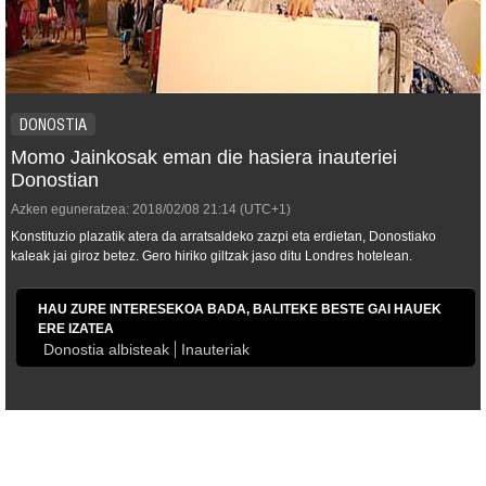
DONOSTIA
Momo Jainkosak eman die hasiera inauteriei
Donostian
Azken eguneratzea:
2018/02/08
21:14
(UTC+1)
Konstituzio plazatik atera da arratsaldeko zazpi eta erdietan, Donostiako
kaleak jai giroz betez. Gero hiriko giltzak jaso ditu Londres hotelean.
HAU ZURE INTERESEKOA BADA, BALITEKE BESTE GAI HAUEK
ERE IZATEA
Donostia albisteak
Inauteriak