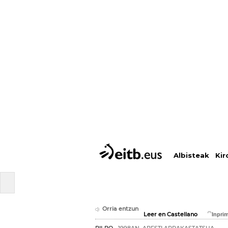
Albisteak
Kir
Orria entzun
Leer en Castellano