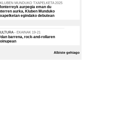
KLUBEN MUNDUKO TXAPELKETA 2025
onterreyk aurpegia eman du
nterren aurka, Kluben Munduko
xapelketan egindako debutean
KULTURA
EKAINAK 19-21
dan barrena, rock-and-rollaren
oinupean
Albiste gehiago