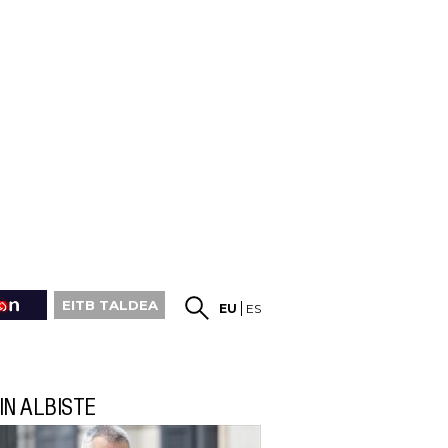
EITB TALDEA
EU
ES
IN ALBISTE