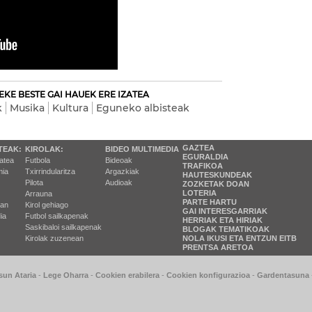
EKE BESTE GAI HAUEK ERE IZATEA
k
Musika
Kultura
Eguneko albisteak
GAZTEA
TEAK:
KIROLAK:
BIDEO MULTIMEDIA
EGURALDIA
tatea
Futbola
Bideoak
TRAFIKOA
ia
Txirrindularitza
Argazkiak
HAUTESKUNDEAK
Pilota
Audioak
ZOZKETAK DOAN
LOTERIA
Arrauna
PARTE HARTU
ran
Kirol gehiago
GAI INTERESGARRIAK
ia
Futbol sailkapenak
HERRIAK ETA HIRIAK
Saskibaloi sailkapenak
BLOGAK TEMATIKOAK
Kirolak zuzenean
NOLA IKUSI ETA ENTZUN EITB
PRENTSA ARETOA
sun Ataria
-
Lege Oharra
-
Cookien erabilera
-
Cookien konfigurazioa
-
Gardentasuna