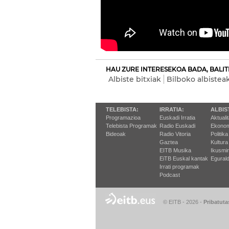
HAU ZURE INTERESEKOA BADA, BALIT
Albiste bitxiak
Bilboko albistea
TELEBISTA:
IRRATIA:
ALBIS
Programazioa
Euskadi Irratia
Aktuali
Telebista Programak
Radio Euskadi
Ekonom
Bideoak
Radio Vitoria
Politika
Gaztea
Kultura
EITB Musika
Ikusmi
EiTB Euskal kantak
Egurald
Irrati programak
Podcast
© EITB - 2026
-
Pribatuta