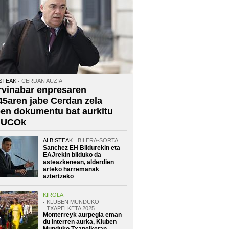
STEAK
CERDAN AUZIA
rvinabar enpresaren
45aren jabe Cerdan zela
oen dokumentu bat aurkitu
 UCOk
ALBISTEAK
BILERA-SORTA
Sanchez EH Bildurekin eta
EAJrekin bilduko da
asteazkenean, alderdien
arteko harremanak
aztertzeko
KIROLA
KLUBEN MUNDUKO
TXAPELKETA 2025
Monterreyk aurpegia eman
du Interren aurka, Kluben