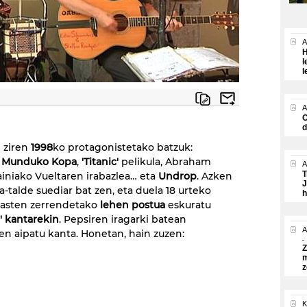
A
H
l
l
A
O
d
 ziren
1998
ko protagonistetako batzuk:
o Munduko Kopa
,
'Titanic'
pelikula, Abraham
A
T
iniako Vueltaren irabazlea… eta
Undrop
. Azken
J
a-talde suediar bat zen, eta duela 18 urteko
h
kasten zerrendetako
lehen postua
eskuratu
n' kantarekin
. Pepsiren iragarki batean
A
en aipatu kanta. Honetan, hain zuzen:
Z
m
z
K