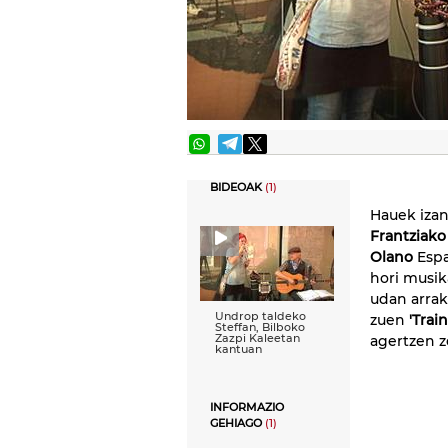
BIDEOAK
(1)
Hauek izan
Frantziak
Olano
Espa
hori musik
udan arra
Undrop taldeko
zuen
'Trai
Steffan, Bilboko
Zazpi Kaleetan
agertzen z
kantuan
INFORMAZIO
GEHIAGO
(1)