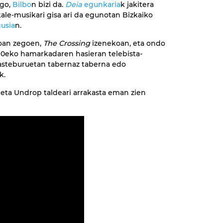
ago,
Bilbo
n bizi da.
Deia
egunkaria
k jakitera
ale-musikari gisa ari da egunotan Bizkaiko
usia
n.
koan zegoen,
The Crossing
izenekoan, eta ondo
0eko hamarkadaren hasieran telebista-
 asteburuetan tabernaz taberna edo
k.
i eta Undrop taldeari arrakasta eman zien