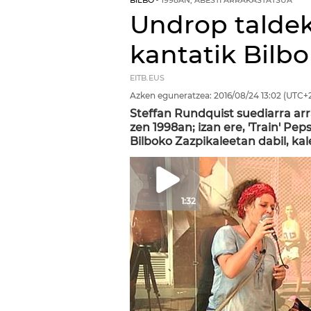
BILBO
1998AN, ABESTI ARRAKASTATSUA
Undrop taldeko
kantatik Bilbo
EITB.EUS
Azken eguneratzea:
2016/08/24
13:02
(UTC+2
Steffan Rundquist suediarra ar
zen 1998an; izan ere, 'Train' Pe
Bilboko Zazpikaleetan dabil, kal
1:32