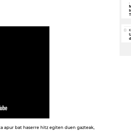
M
I
T
U
d
a apur bat haserre hitz egiten duen gazteak,