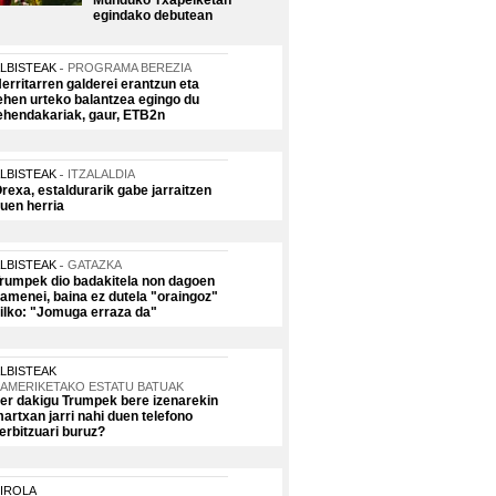
Munduko Txapelketan
egindako debutean
LBISTEAK
PROGRAMA BEREZIA
erritarren galderei erantzun eta
ehen urteko balantzea egingo du
ehendakariak, gaur, ETB2n
LBISTEAK
ITZALALDIA
rexa, estaldurarik gabe jarraitzen
uen herria
LBISTEAK
GATAZKA
rumpek dio badakitela non dagoen
amenei, baina ez dutela "oraingoz"
ilko: "Jomuga erraza da"
LBISTEAK
AMERIKETAKO ESTATU BATUAK
er dakigu Trumpek bere izenarekin
artxan jarri nahi duen telefono
erbitzuari buruz?
IROLA