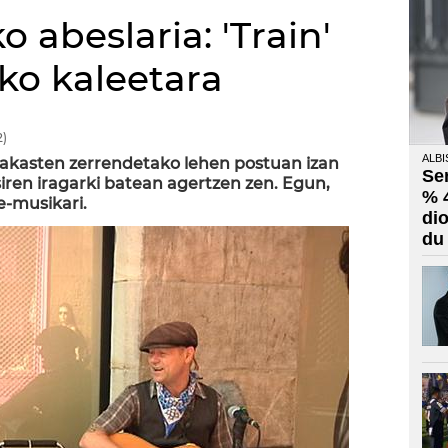
 abeslaria: 'Train'
ko kaleetara
)
ALBI
rakasten zerrendetako lehen postuan izan
Se
psiren iragarki batean agertzen zen. Egun,
% 
e-musikari.
di
du