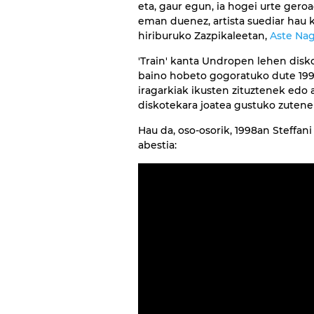
eta, gaur egun, ia hogei urte gero
eman duenez, artista suediar hau k
hiriburuko Zazpikaleetan,
Aste Nag
'Train' kanta Undropen lehen dis
baino hobeto gogoratuko dute 199
iragarkiak ikusten zituztenek edo
diskotekara joatea gustuko zutene
Hau da, oso-osorik, 1998an Steffan
abestia: