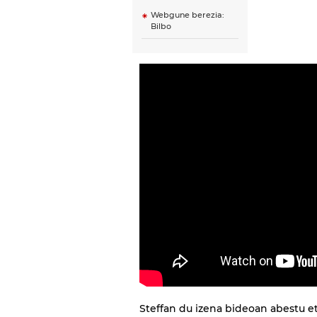
Webgune berezia:
Bilbo
Steffan du izena bideoan abestu et