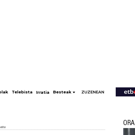
ZUZENEAN
Telebista
Besteak
olak
Irratia
ORA