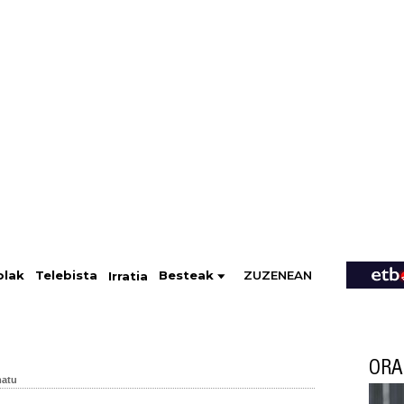
ZUZENEAN
Telebista
Besteak
olak
Irratia
ORA