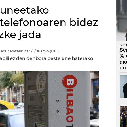
guneetako
telefonoaren bidez
zke jada
ALBI
Se
 eguneratzea:
2019/11/06
12:45
(UTC+1)
% 
abili ez den denbora beste une baterako
di
du