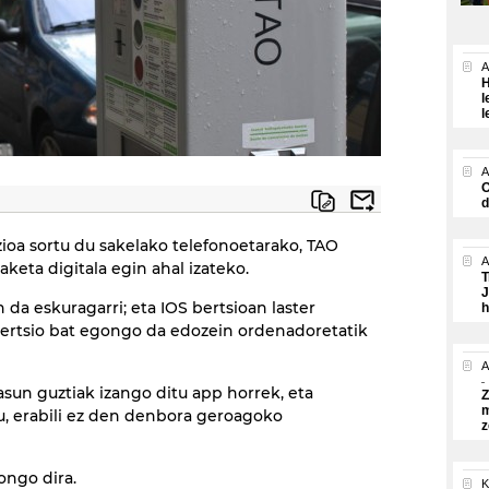
A
H
l
l
A
O
d
zioa sortu du sakelako telefonoetarako, TAO
A
ta digitala egin ahal izateko.
T
J
 da eskuragarri; eta IOS bertsioan laster
h
rtsio bat egongo da edozein ordenadoretatik
A
sun guztiak izango ditu app horrek, eta
Z
m
, erabili ez den denbora geroagoko
z
ongo dira.
K