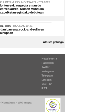
KLUBEN MUNDUKO TXAPELKETA 2025
onterreyk aurpegia eman du
nterren aurka, Kluben Munduko
xapelketan egindako debutean
KULTURA
EKAINAK 19-21
dan barrena, rock-and-rollaren
oinupean
Albiste gehiago
Newsletterra
Facebook
Twitter
Instagram
Telegram
Linkedin
YouTube
RSS
-
Kontaktua
-
Web mapa