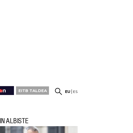
EITB TALDEA
EU
ES
IN ALBISTE