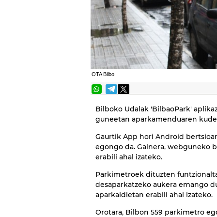
OTA Bilbo
Bilboko Udalak 'BilbaoPark' aplika
guneetan aparkamenduaren kudeake
Gaurtik App hori Android bertsioan
egongo da. Gainera, webguneko be
erabili ahal izateko.
Parkimetroek dituzten funtzionalta
desaparkatzeko aukera emango du
aparkaldietan erabili ahal izateko.
Orotara, Bilbon 559 parkimetro eg