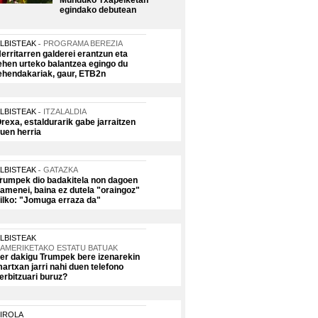
Munduko Txapelketan
egindako debutean
LBISTEAK
PROGRAMA BEREZIA
erritarren galderei erantzun eta
ehen urteko balantzea egingo du
ehendakariak, gaur, ETB2n
LBISTEAK
ITZALALDIA
rexa, estaldurarik gabe jarraitzen
uen herria
LBISTEAK
GATAZKA
rumpek dio badakitela non dagoen
amenei, baina ez dutela "oraingoz"
ilko: "Jomuga erraza da"
LBISTEAK
AMERIKETAKO ESTATU BATUAK
er dakigu Trumpek bere izenarekin
artxan jarri nahi duen telefono
erbitzuari buruz?
IROLA