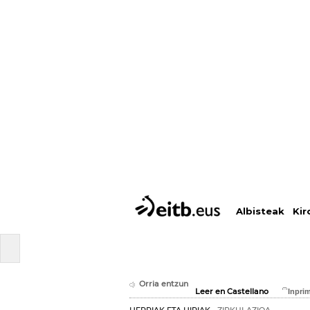
Albisteak
Kir
Orria entzun
Leer en Castellano