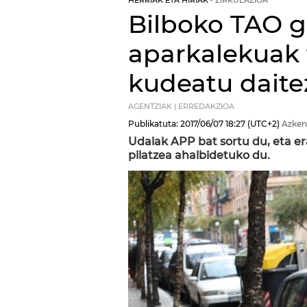
HERRIAK ETA HIRIAK
ZIRKULAZIOA
Bilboko TAO 
aparkalekuak 
kudeatu daite
AGENTZIAK | ERREDAKZIOA
Publikatuta:
2017/06/07
18:27
(UTC+2)
Azken
Udalak APP bat sortu du, eta er
pilatzea ahalbidetuko du.