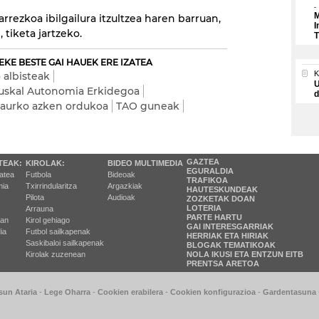
M
rrezkoa ibilgailura itzultzea haren barruan,
I
tiketa jartzeko.
T
EKE BESTE GAI HAUEK ERE IZATEA
 albisteak
U
uskal Autonomia Erkidegoa
d
aurko azken ordukoa
TAO guneak
GAZTEA
TEAK:
KIROLAK:
BIDEO MULTIMEDIA
EGURALDIA
tatea
Futbola
Bideoak
TRAFIKOA
ia
Txirrindularitza
Argazkiak
HAUTESKUNDEAK
Pilota
Audioak
ZOZKETAK DOAN
LOTERIA
Arrauna
PARTE HARTU
ran
Kirol gehiago
GAI INTERESGARRIAK
ia
Futbol sailkapenak
HERRIAK ETA HIRIAK
Saskibaloi sailkapenak
BLOGAK TEMATIKOAK
Kirolak zuzenean
NOLA IKUSI ETA ENTZUN EITB
PRENTSA ARETOA
sun Ataria
-
Lege Oharra
-
Cookien erabilera
-
Cookien konfigurazioa
-
Gardentasuna