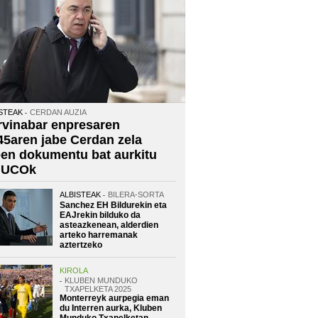
STEAK
CERDAN AUZIA
rvinabar enpresaren
45aren jabe Cerdan zela
oen dokumentu bat aurkitu
 UCOk
ALBISTEAK
BILERA-SORTA
Sanchez EH Bildurekin eta
EAJrekin bilduko da
asteazkenean, alderdien
arteko harremanak
aztertzeko
KIROLA
KLUBEN MUNDUKO
TXAPELKETA 2025
Monterreyk aurpegia eman
du Interren aurka, Kluben