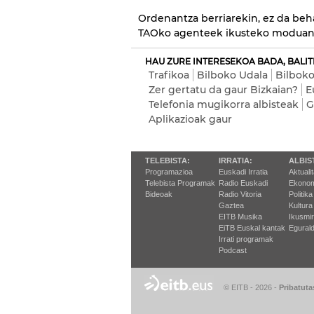
Ordenantza berriarekin, ez da beha
TAOko agenteek ikusteko moduan, 
HAU ZURE INTERESEKOA BADA, BALIT
Trafikoa
Bilboko Udala
Bilboko
Zer gertatu da gaur Bizkaian?
E
Telefonia mugikorra albisteak
G
Aplikazioak gaur
TELEBISTA:
IRRATIA:
ALBIS
Programazioa
Euskadi Irratia
Aktuali
Telebista Programak
Radio Euskadi
Ekonom
Bideoak
Radio Vitoria
Politika
Gaztea
Kultura
EITB Musika
Ikusmi
EiTB Euskal kantak
Egurald
Irrati programak
Podcast
© EITB - 2026
-
Pribatuta