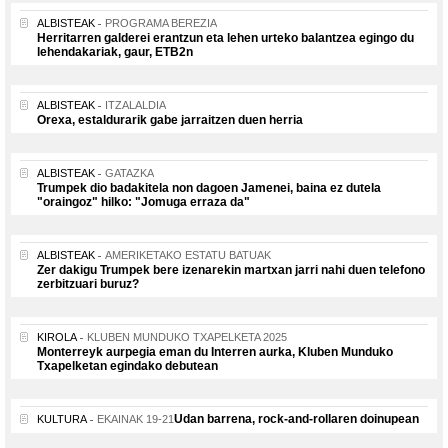
ALBISTEAK
PROGRAMA BEREZIA
Herritarren galderei erantzun eta lehen urteko balantzea egingo du
lehendakariak, gaur, ETB2n
ALBISTEAK
ITZALALDIA
Orexa, estaldurarik gabe jarraitzen duen herria
ALBISTEAK
GATAZKA
Trumpek dio badakitela non dagoen Jamenei, baina ez dutela
"oraingoz" hilko: "Jomuga erraza da"
ALBISTEAK
AMERIKETAKO ESTATU BATUAK
Zer dakigu Trumpek bere izenarekin martxan jarri nahi duen telefono
zerbitzuari buruz?
KIROLA
KLUBEN MUNDUKO TXAPELKETA 2025
Monterreyk aurpegia eman du Interren aurka, Kluben Munduko
Txapelketan egindako debutean
Udan barrena, rock-and-rollaren doinupean
KULTURA
EKAINAK 19-21