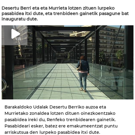
Desertu Berri eta eta Murrieta lotzen zituen lurpeko
pasabidea itxi dute, eta trenbideen gainetik pasagune bat
inauguratu dute.
1:13
Barakaldoko Udalak Desertu Berriko auzoa eta
Murrietako zonaldea lotzen dituen oinezkoentzako
pasabidea ireki du, Renfeko trenbidearen gainetik.
Pasabideari esker, batez ere emakumeentzat puntu
arriskutsua den lurpeko pasabidea itxi dute.