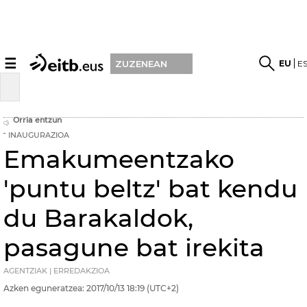
☰
EU
E
ZUZENEAN
Orria entzun
INAUGURAZIOA
Emakumeentzako
'puntu beltz' bat kendu
du Barakaldok,
pasagune bat irekita
AGENTZIAK | ERREDAKZIOA
Azken eguneratzea:
2017/10/13
18:19
(UTC+2)