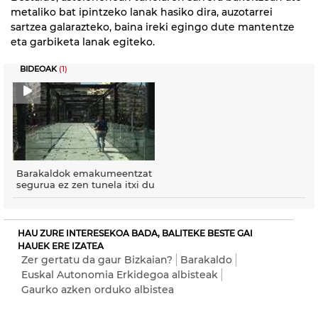
metaliko bat ipintzeko lanak hasiko dira, auzotarrei
sartzea galarazteko, baina ireki egingo dute mantentze
eta garbiketa lanak egiteko.
BIDEOAK
(1)
Barakaldok emakumeentzat
segurua ez zen tunela itxi du
HAU ZURE INTERESEKOA BADA, BALITEKE BESTE GAI
HAUEK ERE IZATEA
Zer gertatu da gaur Bizkaian?
Barakaldo
Euskal Autonomia Erkidegoa albisteak
Gaurko azken orduko albistea