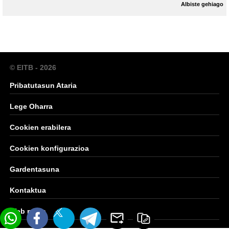
Albiste gehiago
© EITB - 2026
Pribatutasun Ataria
Lege Oharra
Cookien erabilera
Cookien konfigurazioa
Gardentasuna
Kontaktua
Web mapa