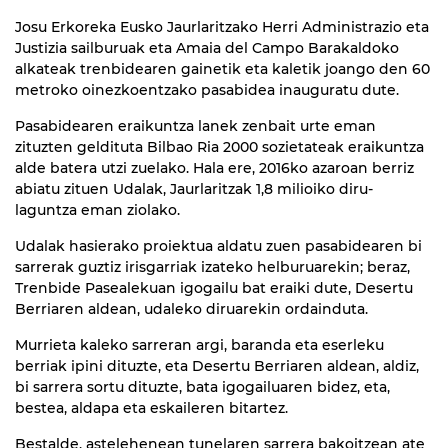
Josu Erkoreka Eusko Jaurlaritzako Herri Administrazio eta
Justizia sailburuak eta Amaia del Campo Barakaldoko
alkateak trenbidearen gainetik eta kaletik joango den 60
metroko oinezkoentzako pasabidea inauguratu dute.
Pasabidearen eraikuntza lanek zenbait urte eman
zituzten geldituta Bilbao Ria 2000 sozietateak eraikuntza
alde batera utzi zuelako. Hala ere, 2016ko azaroan berriz
abiatu zituen Udalak, Jaurlaritzak 1,8 milioiko diru-
laguntza eman ziolako.
Udalak hasierako proiektua aldatu zuen pasabidearen bi
sarrerak guztiz irisgarriak izateko helburuarekin; beraz,
Trenbide Pasealekuan igogailu bat eraiki dute, Desertu
Berriaren aldean, udaleko diruarekin ordainduta.
Murrieta kaleko sarreran argi, baranda eta eserleku
berriak ipini dituzte, eta Desertu Berriaren aldean, aldiz,
bi sarrera sortu dituzte, bata igogailuaren bidez, eta,
bestea, aldapa eta eskaileren bitartez.
Bestalde, astelehenean tunelaren sarrera bakoitzean ate