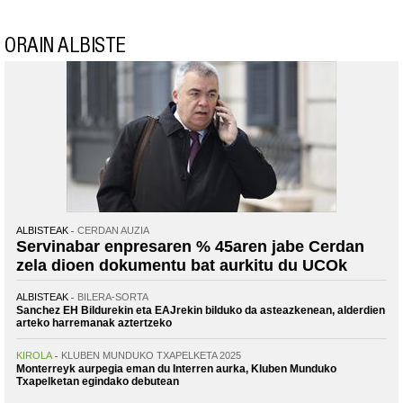
ORAIN ALBISTE
ALBISTEAK
CERDAN AUZIA
Servinabar enpresaren % 45aren jabe Cerdan
zela dioen dokumentu bat aurkitu du UCOk
ALBISTEAK
BILERA-SORTA
Sanchez EH Bildurekin eta EAJrekin bilduko da asteazkenean, alderdien
arteko harremanak aztertzeko
KIROLA
KLUBEN MUNDUKO TXAPELKETA 2025
Monterreyk aurpegia eman du Interren aurka, Kluben Munduko
Txapelketan egindako debutean