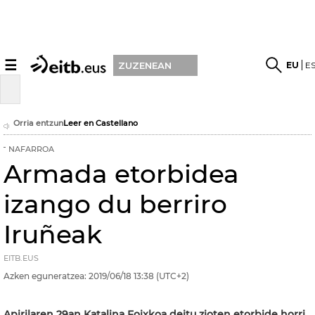
☰
EU
E
ZUZENEAN
Orria entzun
Leer en Castellano
NAFARROA
Armada etorbidea
izango du berriro
Iruñeak
EITB.EUS
Azken eguneratzea:
2019/06/18
13:38
(UTC+2)
Apirilaren 29an Katalina Foixkoa deitu zioten etorbide horri,