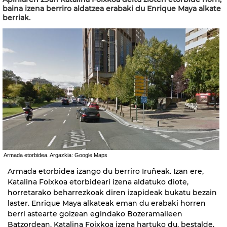
baina izena berriro aldatzea erabaki du Enrique Maya alkate
berriak.
Armada etorbidea. Argazkia: Google Maps
Armada etorbidea izango du berriro Iruñeak. Izan ere,
Katalina Foixkoa etorbideari izena aldatuko diote,
horretarako beharrezkoak diren izapideak bukatu bezain
laster. Enrique Maya alkateak eman du erabaki horren
berri astearte goizean egindako Bozeramaileen
Batzordean. Katalina Foixkoa izena hartuko du, bestalde,