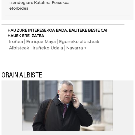
izendegian: Katalina Foixekoa
etorbidea
HAU ZURE INTERESEKOA BADA, BALITEKE BESTE GAI
HAUEK ERE IZATEA
Iruñea
Enrique Maya
Eguneko albisteak
Albisteak
Iruñeko Udala
Navarra +
ORAIN ALBISTE