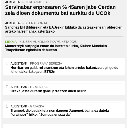
ALBISTEAK
CERDAN AUZIA
Servinabar enpresaren % 45aren jabe Cerdan
zela dioen dokumentu bat aurkitu du UCOk
ALBISTEAK
BILERA-SORTA
Sanchez EH Bildurekin eta EAJrekin bilduko da asteazkenean, alderdien
arteko harremanak aztertzeko
KIROLA
KLUBEN MUNDUKO TXAPELKETA 2025
Monterreyk aurpegia eman du Interren aurka, Kluben Munduko
Txapelketan egindako debutean
ALBISTEAK
PROGRAMA BEREZIA
Herritarren galderei erantzun eta lehen urteko balantzea egingo du
lehendakariak, gaur, ETB2n
ALBISTEAK
ITZALALDIA
Orexa, estaldurarik gabe jarraitzen duen herria
ALBISTEAK
GATAZKA
Trumpek dio badakitela non dagoen Jamenei, baina ez dutela
"oraingoz" hilko: "Jomuga erraza da"