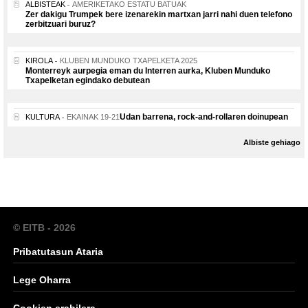
ALBISTEAK
AMERIKETAKO ESTATU BATUAK
Zer dakigu Trumpek bere izenarekin martxan jarri nahi duen telefono
zerbitzuari buruz?
KIROLA
KLUBEN MUNDUKO TXAPELKETA 2025
Monterreyk aurpegia eman du Interren aurka, Kluben Munduko
Txapelketan egindako debutean
Udan barrena, rock-and-rollaren doinupean
KULTURA
EKAINAK 19-21
Albiste gehiago
© EITB - 2026
Pribatutasun Ataria
Lege Oharra
Cookien erabilera