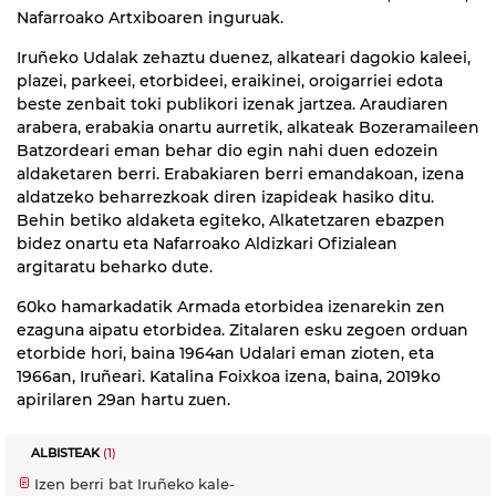
Nafarroako Artxiboaren inguruak.
Iruñeko Udalak zehaztu duenez, alkateari dagokio kaleei,
plazei, parkeei, etorbideei, eraikinei, oroigarriei edota
beste zenbait toki publikori izenak jartzea. Araudiaren
arabera, erabakia onartu aurretik, alkateak Bozeramaileen
Batzordeari eman behar dio egin nahi duen edozein
aldaketaren berri. Erabakiaren berri emandakoan, izena
aldatzeko beharrezkoak diren izapideak hasiko ditu.
Behin betiko aldaketa egiteko, Alkatetzaren ebazpen
bidez onartu eta Nafarroako Aldizkari Ofizialean
argitaratu beharko dute.
60ko hamarkadatik Armada etorbidea izenarekin zen
ezaguna aipatu etorbidea. Zitalaren esku zegoen orduan
etorbide hori, baina 1964an Udalari eman zioten, eta
1966an, Iruñeari. Katalina Foixkoa izena, baina, 2019ko
apirilaren 29an hartu zuen.
ALBISTEAK
(1)
Izen berri bat Iruñeko kale-