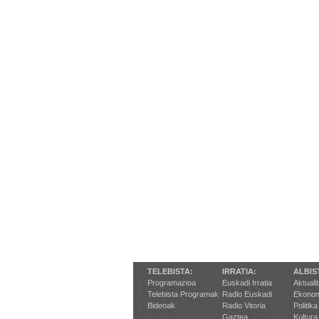
TELEBISTA:
IRRATIA:
ALBIS
Programazioa
Euskadi Irratia
Aktuali
Telebista Programak
Radio Euskadi
Ekonom
Bideoak
Radio Vitoria
Politika
Gaztea
Kultura