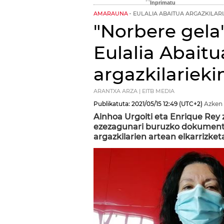
AMARAUNA
EULALIA ABAITUA ARGAZKILAR
"Norbere gel
Eulalia Abait
argazkilarieki
ARANTXA ARZA | EITB MEDIA
Publikatuta:
2021/05/15
12:49
(UTC+2)
Azken 
Ainhoa Urgoiti eta Enrique Rey 
ezezagunari buruzko dokumenta
argazkilarien artean elkarrizket