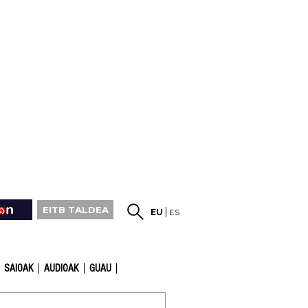
EITB TALDEA
EU
ES
SAIOAK
AUDIOAK
GUAU