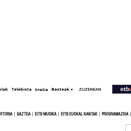
ZUZENEAN
Telebista
Besteak
olak
Irratia
VITORIA
GAZTEA
EITB MUSIKA
EITB EUSKAL KANTAK
PROGRAMAZIOA