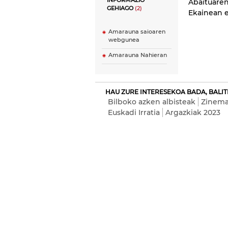
INFORMAZIO
Abaituaren
GEHIAGO
(2)
Ekainean e
Amarauna saioaren
webgunea
Amarauna Nahieran
HAU ZURE INTERESEKOA BADA, BALIT
Bilboko azken albisteak
Zinema
Euskadi Irratia
Argazkiak 2023