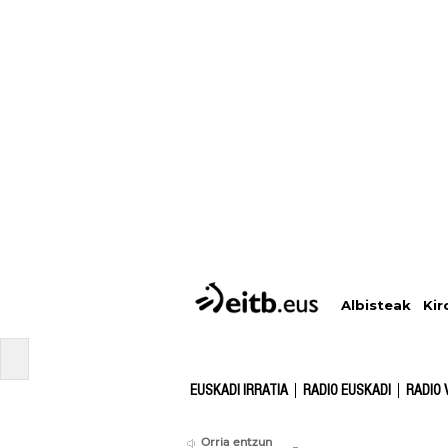
Albisteak
Kir
EUSKADI IRRATIA
RADIO EUSKADI
RADIO 
Orria entzun