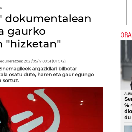
IA
a" dokumentalean
ua gaurko
ORA
n "hizketan"
eguneratzea:
2021/05/17
09:31
(UTC+2)
zinemagileek argazkilari bilbotar
la osatu dute, haren eta gaur egungo
a sortuz.
ALBI
Se
% 
di
du