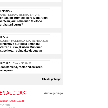
LBISTEAK
AMERIKETAKO ESTATU BATUAK
er dakigu Trumpek bere izenarekin
artxan jarri nahi duen telefono
erbitzuari buruz?
IROLA
KLUBEN MUNDUKO TXAPELKETA 2025
onterreyk aurpegia eman du
nterren aurka, Kluben Munduko
xapelketan egindako debutean
KULTURA
EKAINAK 19-21
dan barrena, rock-and-rollaren
oinupean
Albiste gehiago
EN AUDIOAK
Audio gehiago
ratsean (2025/12/18)
25/12/18