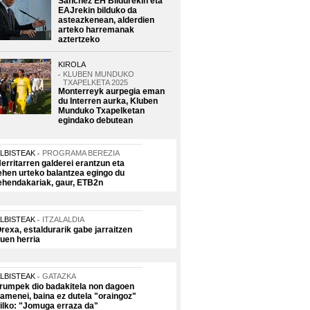
Sanchez EH Bildurekin eta
EAJrekin bilduko da
asteazkenean, alderdien
arteko harremanak
aztertzeko
KIROLA
KLUBEN MUNDUKO
TXAPELKETA 2025
Monterreyk aurpegia eman
du Interren aurka, Kluben
Munduko Txapelketan
egindako debutean
LBISTEAK
PROGRAMA BEREZIA
erritarren galderei erantzun eta
ehen urteko balantzea egingo du
ehendakariak, gaur, ETB2n
LBISTEAK
ITZALALDIA
rexa, estaldurarik gabe jarraitzen
uen herria
LBISTEAK
GATAZKA
rumpek dio badakitela non dagoen
amenei, baina ez dutela "oraingoz"
ilko: "Jomuga erraza da"