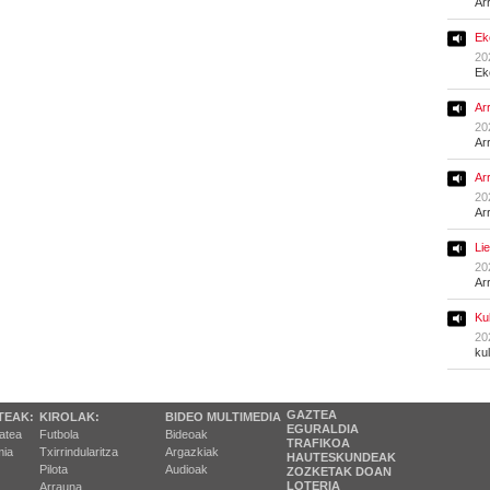
Ar
Ek
20
Ek
Ar
20
Ar
Ar
20
Ar
Li
20
Ar
Ku
20
ku
GAZTEA
TEAK:
KIROLAK:
BIDEO MULTIMEDIA
EGURALDIA
tatea
Futbola
Bideoak
TRAFIKOA
ia
Txirrindularitza
Argazkiak
HAUTESKUNDEAK
Pilota
Audioak
ZOZKETAK DOAN
LOTERIA
Arrauna