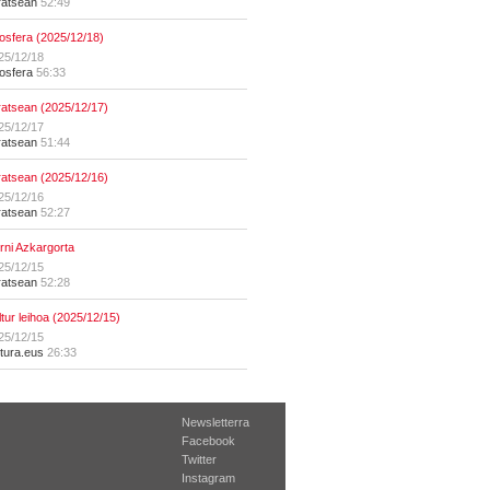
ratsean
52:49
osfera (2025/12/18)
25/12/18
osfera
56:33
ratsean (2025/12/17)
25/12/17
ratsean
51:44
ratsean (2025/12/16)
25/12/16
ratsean
52:27
erni Azkargorta
25/12/15
ratsean
52:28
ltur leihoa (2025/12/15)
25/12/15
ltura.eus
26:33
Newsletterra
Facebook
Twitter
Instagram