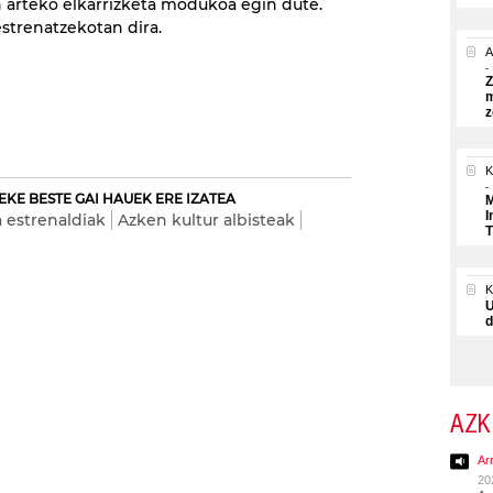
 arteko elkarrizketa modukoa egin dute.
strenatzekotan dira.
A
Z
m
z
K
EKE BESTE GAI HAUEK ERE IZATEA
M
I
 estrenaldiak
Azken kultur albisteak
T
U
d
AZK
Ar
20