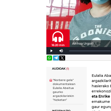
Ainhoa Urgoiti
16:20 min
AUDIOAK
(1)
Eulalia Aba
"Norbere gela"
argazkilar
dokumentalean
hasierako 
Eulalia Abaitua
errekonozi
gaurko
eta Enrike
argazkilariekin
"hizketan"
emakume ho
gaur egung