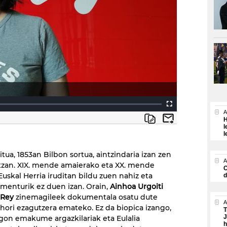
A
H
l
l
itua, 1853an Bilbon sortua, aintzindaria izan zen
A
itzan. XIX. mende amaierako eta XX. mende
O
Euskal Herria iruditan bildu zuen nahiz eta
d
menturik ez duen izan. Orain,
Ainhoa Urgoiti
 Rey
zinemagileek dokumentala osatu dute
A
ri ezagutzera emateko. Ez da biopica izango,
T
J
on emakume argazkilariak eta Eulalia
h