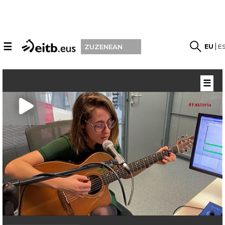
☰
EU
E
ZUZENEAN
☰