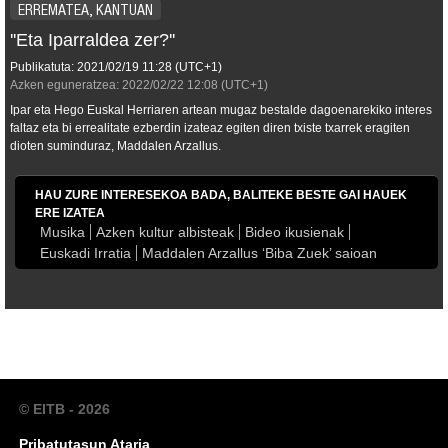
ERREMATEA, KANTUAN
''Eta Iparraldea zer?''
Publikatuta:
2021/02/19
11:28
(UTC+1)
Azken eguneratzea:
2022/02/22
12:08
(UTC+1)
Ipar eta Hego Euskal Herriaren artean mugaz bestalde dagoenarekiko interes
faltaz eta bi errealitate ezberdin izateaz egiten diren txiste txarrek eragiten
dioten suminduraz, Maddalen Arzallus.
HAU ZURE INTERESEKOA BADA, BALITEKE BESTE GAI HAUEK
ERE IZATEA
Musika
Azken kultur albisteak
Bideo ikusienak
Euskadi Irratia
Maddalen Arzallus ‘Biba Zuek’ saioan
© EITB - 2026
Pribatutasun Ataria