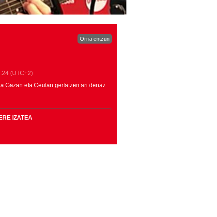
Orria entzun
:24
(UTC+2)
 eta Gazan eta Ceutan gertatzen ari denaz
ERE IZATEA