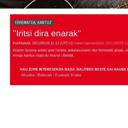
ERREMATEA, KANTUZ
''Iritsi dira enarak''
Publikatuta:
2021/05/20
11:12
(UTC+2)
Azken eguneratzea:
2021/05/20
11
Enaren itzulera ardatz gisa hartuta, askatasunaren ikur horretatik abiatu,
erregu kantua osatu du Imanol Ubedak.
HAU ZURE INTERESEKOA BADA, BALITEKE BESTE GAI HAUEK 
Musika
Bideoak
Euskadi Irratia