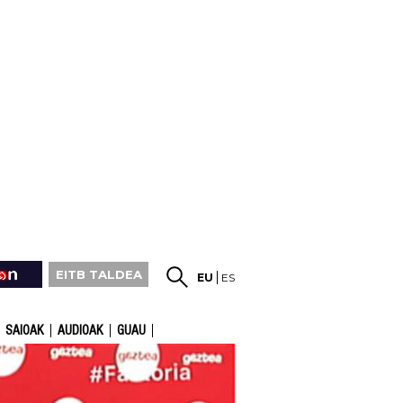
EITB TALDEA
EU
ES
SAIOAK
AUDIOAK
GUAU