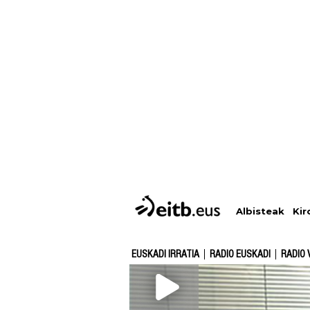
Albisteak
Kir
EUSKADI IRRATIA
RADIO EUSKADI
RADIO 