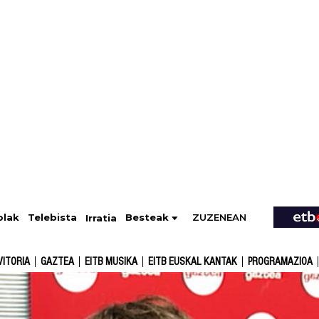
ZUZENEAN
Telebista
Besteak
olak
Irratia
VITORIA
GAZTEA
EITB MUSIKA
EITB EUSKAL KANTAK
PROGRAMAZIOA