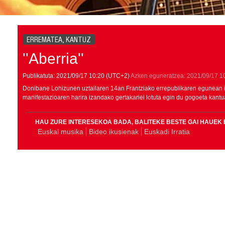
ERREMATEA, KANTUZ
''Aberria''
Publikatuta:
2021/09/17
10:20
(UTC+2)
Azken eguneratzea:
2021/09/17
1
Donibane Lohizunen uztailaren 14an Frantziako errepublikaren egunean
manifestazioaren harira izandako gertakariei lotuta egin du gogoeta kant
HAU ZURE INTERESEKOA BADA, BALITEKE BESTE GAI HAUEK 
Euskal musika
Bideo ikusienak
Euskadi Irratia