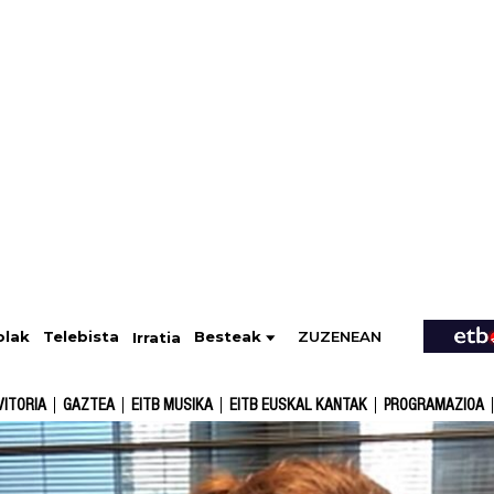
ZUZENEAN
Telebista
Besteak
olak
Irratia
VITORIA
GAZTEA
EITB MUSIKA
EITB EUSKAL KANTAK
PROGRAMAZIOA