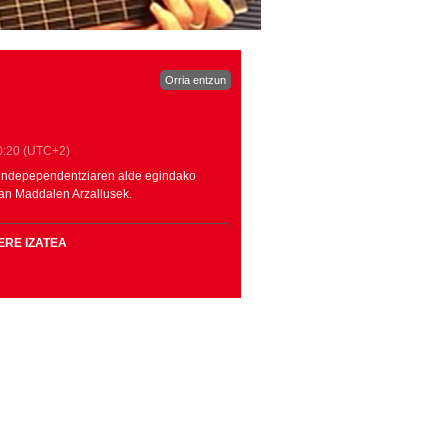
Orria entzun
0:20
(UTC+2)
 indepependentziaren alde egindako
uan Maddalen Arzallusek.
ERE IZATEA