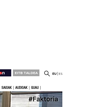
EITB TALDEA
EU
ES
SAIOAK
AUDIOAK
GUAU