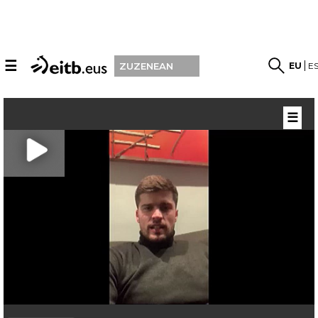
☰
EU
E
ZUZENEAN
☰