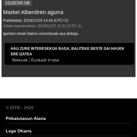
EGUBERRI ON!
Markel Alberdiren agurra
Publikatuta:
2019/12/16
14:44
(UTC+1)
Azken eguneratzea:
2019/12/17
11:22
(UTC+1)
Igerilari ohiak Gabon zoriontsuak opa dizkigu.
HAU ZURE INTERESEKOA BADA, BALITEKE BESTE GAI HAUEK
ERE IZATEA
Bideoak
Euskadi Irratia
© EITB - 2026
Pribatutasun Ataria
Lege Oharra