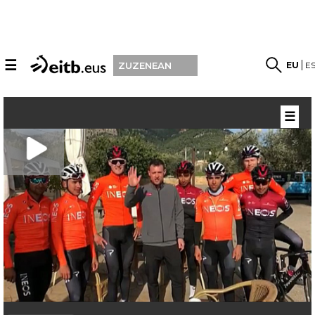
☰
EU
E
ZUZENEAN
☰