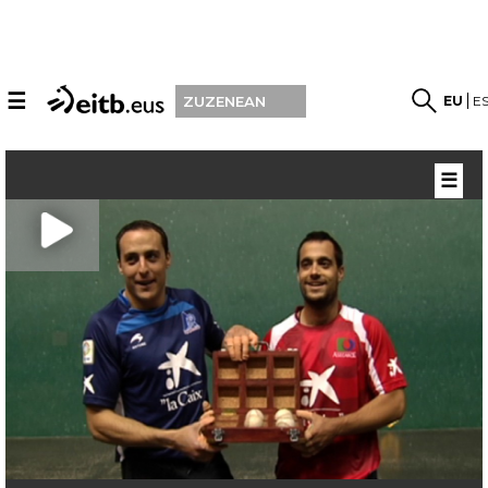
☰
EU
E
ZUZENEAN
☰