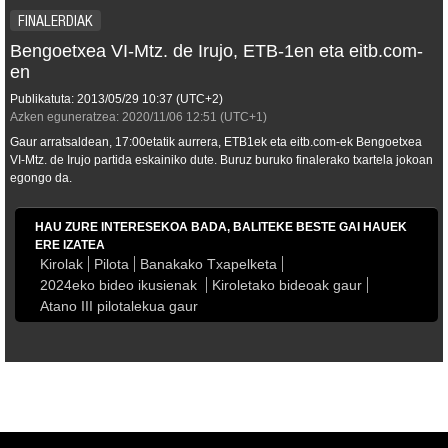
FINALERDIAK
Bengoetxea VI-Mtz. de Irujo, ETB-1en eta eitb.com-
en
Publikatuta:
2013/05/29
10:37
(UTC+2)
Azken eguneratzea:
2020/11/06
12:51
(UTC+1)
Gaur arratsaldean, 17:00etatik aurrera, ETB1ek eta eitb.com-ek Bengoetxea
VI-Mtz. de Irujo partida eskainiko dute. Buruz buruko finalerako txartela jokoan
egongo da.
HAU ZURE INTERESEKOA BADA, BALITEKE BESTE GAI HAUEK
ERE IZATEA
Kirolak
Pilota
Banakako Txapelketa
2024eko bideo ikusienak
Kiroletako bideoak gaur
Atano III pilotalekua gaur