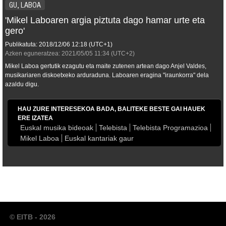
GU, LABOA
'Mikel Laboaren argia piztuta dago hamar urte eta
gero'
Publikatuta:
2018/12/06
12:18
(UTC+1)
Azken eguneratzea:
2021/05/05
11:34
(UTC+2)
Mikel Laboa gertutik ezagutu eta maite zutenen artean dago Anjel Valdes,
musikariaren diskoetxeko arduraduna. Laboaren eragina "iraunkorra" dela
azaldu digu.
HAU ZURE INTERESEKOA BADA, BALITEKE BESTE GAI HAUEK
ERE IZATEA
Euskal musika bideoak
Telebista
Telebista Programazioa
Mikel Laboa
Euskal kantariak gaur
© EITB - 2026