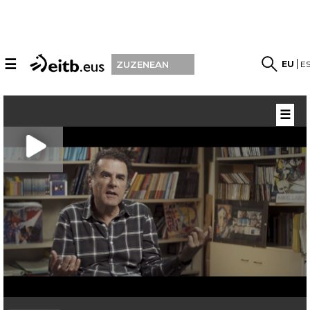
☰
EU
E
ZUZENEAN
☰