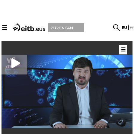
☰
EU
E
ZUZENEAN
☰