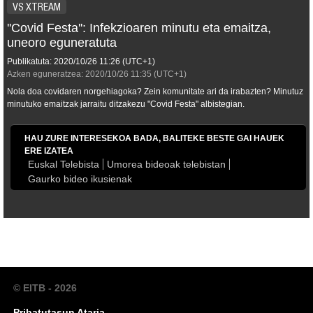
VS XTREAM
''Covid Festa'': Infekzioaren minutu eta emaitza,
uneoro eguneratuta
Publikatuta:
2020/10/26
11:26
(UTC+1)
Azken eguneratzea:
2020/10/26
11:35
(UTC+1)
Nola doa covidaren norgehiagoka? Zein komunitate ari da irabazten? Minutuz
minutuko emaitzak jarraitu ditzakezu "Covid Festa" albistegian.
HAU ZURE INTERESEKOA BADA, BALITEKE BESTE GAI HAUEK
ERE IZATEA
Euskal Telebista
Umorea bideoak telebistan
Gaurko bideo ikusienak
© EITB - 2026
Pribatutasun Ataria